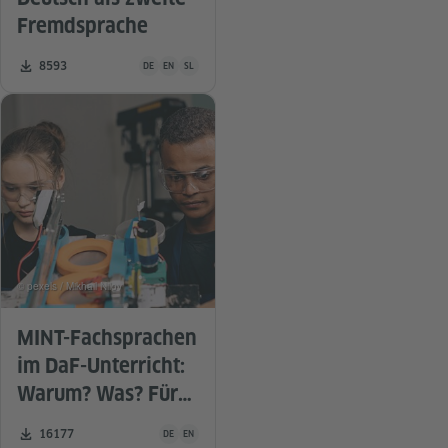
Fremdsprache
Unterrichtsmaterial ist in folgenden Sprachen verfügbar De
Zahl der Downloads:
8593
DE
EN
SL
© pexels / Mikhail Nilov
MINT-Fachsprachen
im DaF-Unterricht:
Warum? Was? Für
wen? Von wem?
Unterrichtsmaterial ist in folgenden Sprachen verfügba
Zahl der Downloads:
16177
DE
EN