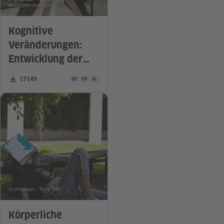
wocintechchat.com
Kognitive
Veränderungen:
Entwicklung der
exekutiven
Unterrichtsmaterial ist in folgenden Sprachen verfügbar De
Zahl der Downloads:
17149
DE
EN
SL
Funktionen
© unsplash / Tony Tran
Körperliche