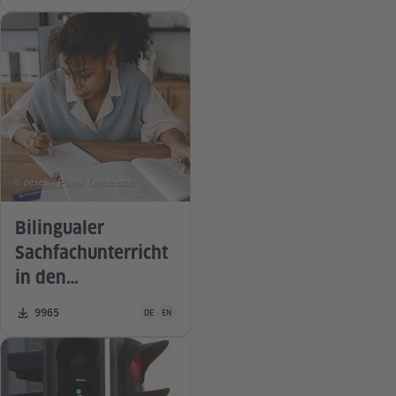
Wie?
© pexels / Polina Tankilevitch
Bilingualer
Sachfachunterricht
in den
Niederlanden
Unterrichtsmaterial ist in folgenden Sprachen verfügba
Zahl der Downloads:
9965
DE
EN