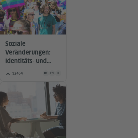
© pexels / Rosemary Ketchum
Soziale
Veränderungen:
Identitäts- und
Sinnsuche
Unterrichtsmaterial ist in folgenden Sprachen verfügbar De
Zahl der Downloads:
12464
DE
EN
SL
© unsplash / Christina @