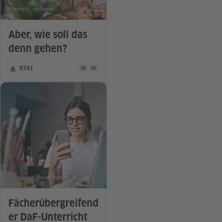
© pexels / monstera
Aber, wie soll das
denn gehen?
Unterrichtsmaterial ist in folgenden Sprachen verfügba
Zahl der Downloads:
9741
DE
EN
© unsplash / bruce mars
Fächerübergreifend
er DaF-Unterricht