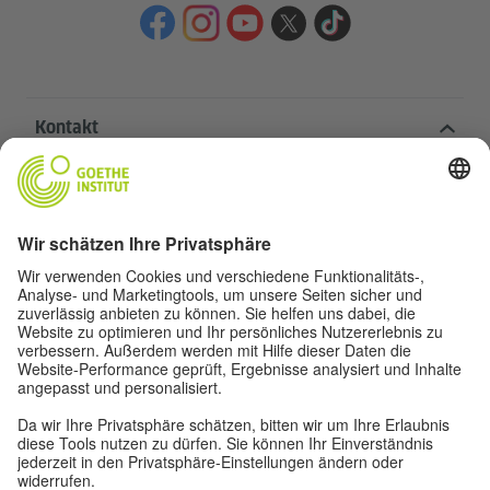
Kontakt
Goethe-Institut Zentrale
Oskar von Miller-Ring 18
80333 München
deutschstunde@goethe.de
Hilfreiche Links
Weitere Websites
Datenschutz und Barrierefreiheit