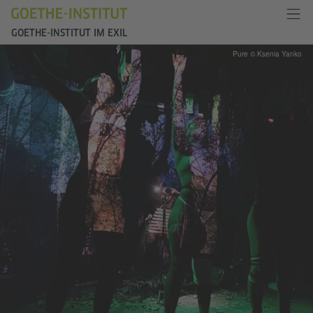
GOETHE-INSTITUT IM EXIL
Pure © Ksenia Yanko