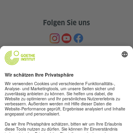
Folgen Sie uns
Service- und Informationsbereich
Datenschutz und Barrierefreiheit
Diese Website soll für möglichst viele Menschen
zugänglich und nützlich sein. Personenbezogene
Daten verwenden wir gemäß unserer
Datenschutzrichtlinie.
Privatsphäre-Einstellungen
Barrierefreiheit