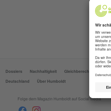
Dossiers
Nachhaltigkeit
Gleichberechtigung
P
Deutschland
Über Humboldt
Folge dem Magazin Humboldt auf Social Media