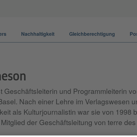
ers
Nachhaltigkeit
Gleichberechtigung
Po
heson
t Geschäftsleiterin und Programmleiterin vo
Basel. Nach einer Lehre im Verlagswesen u
keit als Kulturjournalistin war sie von 1998 
d Mitglied der Geschäftsleitung von terre des
.