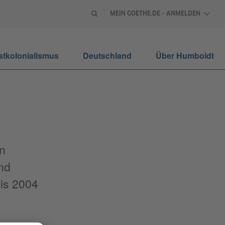
MEIN GOETHE.DE – ANMELDEN
stkolonialismus
Deutschland
Über Humboldt
n
nd
bis 2004