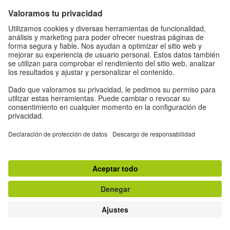
Aviso legal
Protección de datos
Condiciones de uso
Proteção de dados
Otras publicaciones del Goethe-Institut
Zeitgeister
Gegenüber
Ruya
Jádu
#nofilter Alemanha sem filtro
© Goethe-Institut 2026