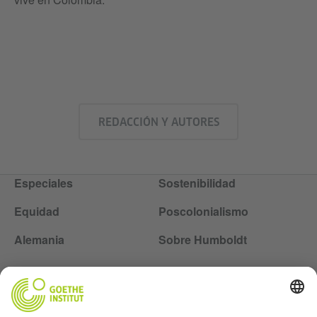
REDACCIÓN Y AUTORES
Especiales
Sostenibilidad
Equidad
Poscolonialismo
Alemania
Sobre Humboldt
Siga la revista Humboldt en las redes sociales