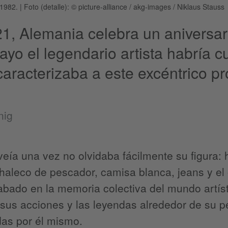
 1982.
|
Foto (detalle): © picture-alliance / akg-images / Niklaus Stauss
1, Alemania celebra un aniversario
ayo el legendario artista habría c
aracterizaba a este excéntrico p
nig
veía una vez no olvidaba fácilmente su figura:
aleco de pescador, camisa blanca, jeans y el o
bado en la memoria colectiva del mundo artíst
 sus acciones y las leyendas alrededor de su
das por él mismo.