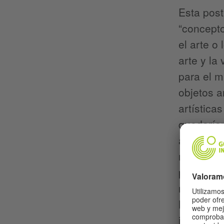
Esta post
“concepto
el arte o
arte y la
para el m
objetos a
artísticas
quedarían
avanzaban
museo no 
permanent
numerosas
Beuys; Co
instituci