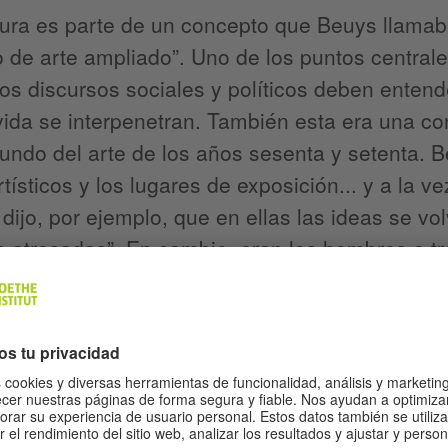
ura es parte de un concepto que Beuys llamaba
 de arte ampliado”. Uno de los puntos centrale
 los discursos sociales y políticos deben enten
 vida se interpenetran. También esta era una 
undo del arte de los años sesenta y setenta. B
rtísticos y los lugares de exposición... y a la v
 dijo, por ejemplo, que en ellas las ideas se volv
 atrasadas”. En cambio, eran los hombres a tra
” Para Beuys, según explica Ina Conzen de la S
tenía que ser una cámara de tesoro “sino un l
e”. En la capital de Baden-Württemberg tendrá
 muestras que, con ocasión del centenario, ilu
nzen hizo la curaduría de la muestra, dedica a
ón museo. “Beuys consideraba que el museo de