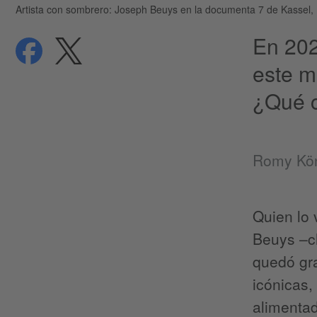
Artista con sombrero: Joseph Beuys en la documenta 7 de Kassel,
En 202
compartir
compartir
Protección de datos
este m
¿Qué c
Romy Kö
Quien lo 
Beuys –ch
quedó gra
icónicas,
alimenta