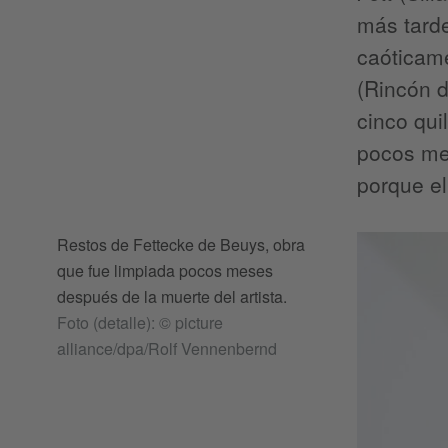
más tard
caóticame
(Rincón 
cinco qui
pocos me
porque el
Restos de Fettecke de Beuys, obra
que fue limpiada pocos meses
después de la muerte del artista.
Foto (detalle): © picture
alliance/dpa/Rolf Vennenbernd