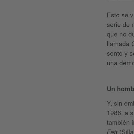
Esto se v
serie de 
que no du
llamada
sentó y s
una democ
Un hombr
Y, sin em
1986, a s
también i
Fett
(Sill