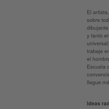
El artist
sobre tod
dibujante 
y tanto e
universal
trabaje e
el hombre
Escuela d
convencid
llegue má
Ideas ra