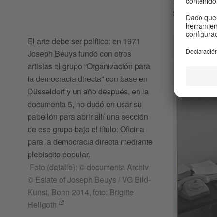
social”
El arte debe ser político: en 1971
Joseph Beuys fundó con otros
artistas el grupo “Organización para
la democracia directa” con base en
Düsseldorf y un año después, en la
documenta 5, no dudó en usar su
pabellón para abrir allí una sección
de ese grupo bajo el título: Oficina
para la democracia directa mediante
plebiscito popular.
Foto (detalle): © documenta Archiv
© Estate of Joseph Beuys / VG Bild-
Kunst, Bonn 2014, foto: Brigitte
Hellgoth