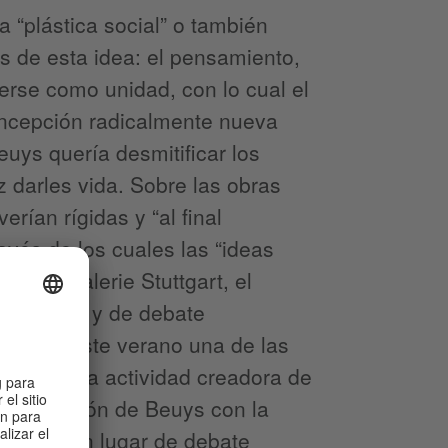
 “plástica social” o también
s de esta idea: el pensamiento,
derse como unidad, con lo cual el
concepción radicalmente nueva
euys quería desmitificar los
ez darles vida. Sobre las obras
erían rígidas y “al final
vés de los cuales las “ideas
taatsgalerie Stuttgart, el
ugar vivo y de debate
 lugar este verano una de las
strarán la actividad creadora de
 la relación de Beuys con la
bía ser un lugar de debate