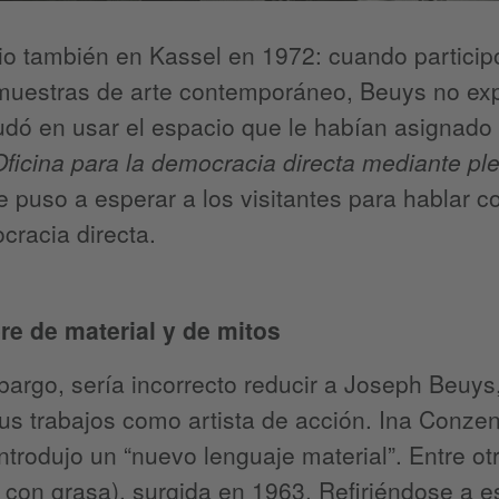
io también en Kassel en 1972: cuando particip
muestras de arte contemporáneo, Beuys no expu
dó en usar el espacio que le habían asignado p
Oficina para la democracia directa mediante ple
e puso a esperar a los visitantes para hablar 
racia directa.
e de material y de mitos
bargo, sería incorrecto reducir a Joseph Beuys,
us trabajos como artista de acción. Ina Conze
ntrodujo un “nuevo lenguaje material”. Entre ot
a con grasa), surgida en 1963. Refiriéndose a e