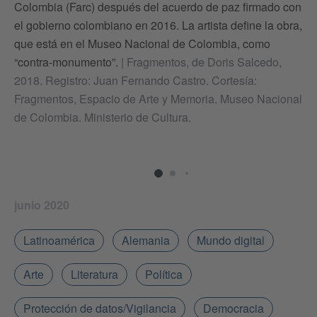
Colombia (Farc) después del acuerdo de paz firmado con
cu
el gobierno colombiano en 2016. La artista define la obra,
id
que está en el Museo Nacional de Colombia, como
ra
“contra-monumento”.
|
Fragmentos, de Doris Salcedo,
pe
2018. Registro: Juan Fernando Castro. Cortesía:
Cor
Fragmentos, Espacio de Arte y Memoria. Museo Nacional
de Colombia. Ministerio de Cultura.
junio 2020
Latinoamérica
Alemania
Mundo digital
Arte
Literatura
Política
Protección de datos/Vigilancia
Democracia