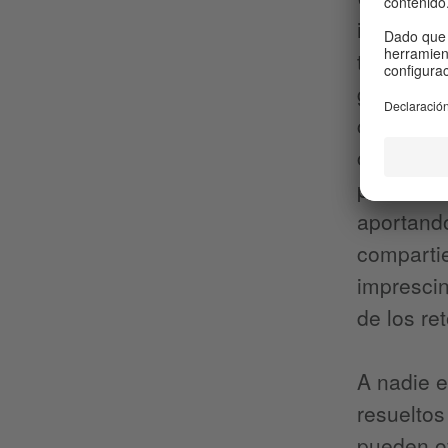
intergene
tipo de p
grupos so
ciudadaní
consensos
proceso e
aportando
comparti
imprescin
de los re
A nadie e
resueltos
pueden of