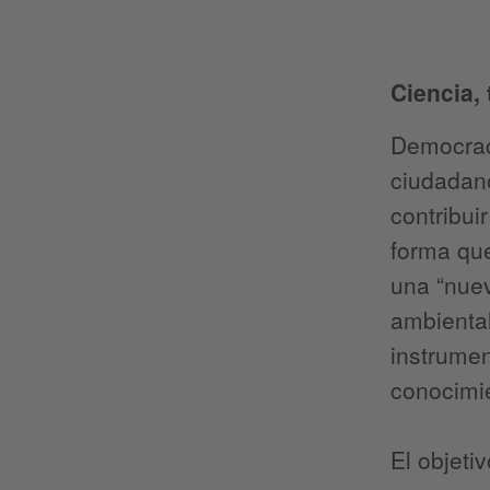
Ciencia, 
Democrac
ciudadano
contribui
forma que
una “nuev
ambiental
instrumen
conocimie
El objeti