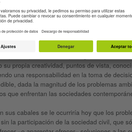
racional y una relación saludable con el med
articipación inclusiva, sinérgica y proactiva. En
ciales, las comunidades afectadas, los represe
a en conjunto pueden establecer un conjunto 
 para identificar y resolver los problemas soc
n que las personas son protagonistas de la re
 su propia creatividad, puntos de vista, conoc
endo una responsabilidad en la toma de decisi
dible, dada la magnitud de los problemas ambi
tos que enfrentan las sociedades contemporán
n sus cabales se le ocurriría hoy que los pro
 sin la participación de la sociedad civil, que 
recer –o aparentar ofrecer– soluciones a las cr