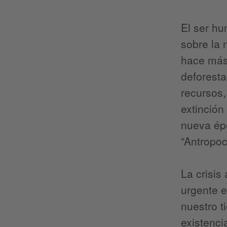
El ser hu
sobre la 
hace más 
deforest
recursos,
extinción
nueva épo
“Antropoc
La crisis
urgente e
nuestro t
existenci