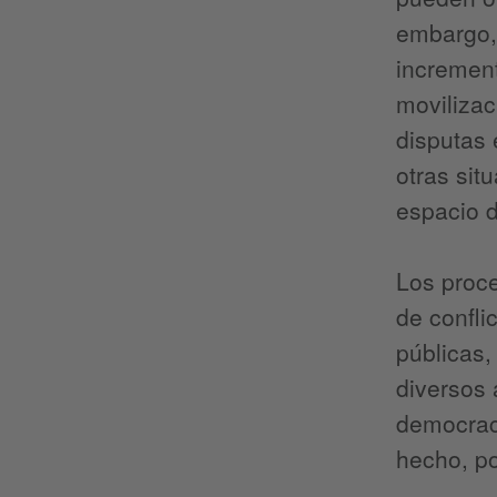
embargo, 
increment
movilizac
disputas 
otras sit
espacio d
Los proce
de confli
públicas,
diversos 
democrac
hecho, po