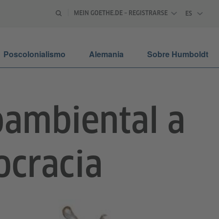
MEIN GOETHE.DE – REGISTRARSE
ES
ESPAÑOL
Poscolonialismo
Alemania
Sobre Humboldt
oambiental a
ocracia