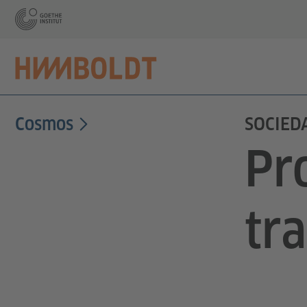
Cosmos
SOCIED
Pr
tr