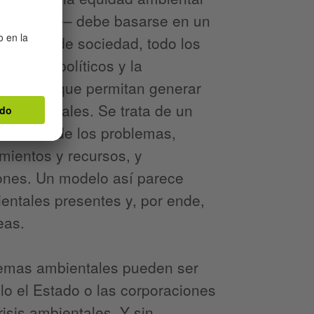
io ambiente– debe basarse en un
 ese tipo de sociedad, todo los
ntantes políticos y la
de ideas que permitan generar
ioambientales. Se trata de un
solución de los problemas,
imientos y recursos, y
ones. Un modelo así parece
entales presentes y, por ende,
eas.
blemas ambientales pueden ser
sólo el Estado o las corporaciones
isis ambientales. Y sin