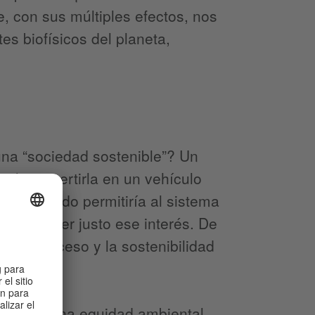
e, con sus múltiples efectos, nos
es biofísicos del planeta,
 una “sociedad sostenible”? Un
al: convertirla en un vehículo
eneralizado permitiría al sistema
a favorecer justo ese interés. De
como proceso y la sostenibilidad
impulse una equidad ambiental