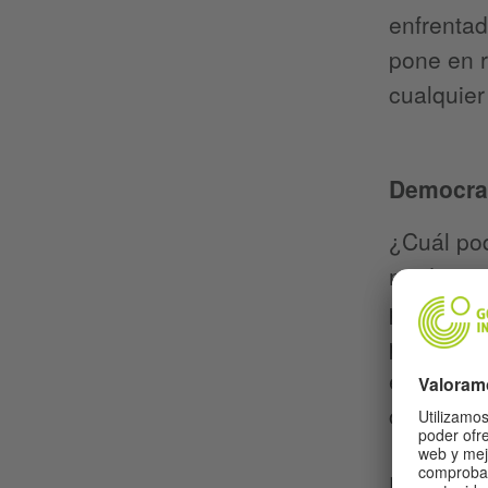
enfrentad
pone en r
cualquier
Democrac
¿Cuál pod
medio pro
para la s
político 
esta form
como pro
Una socie