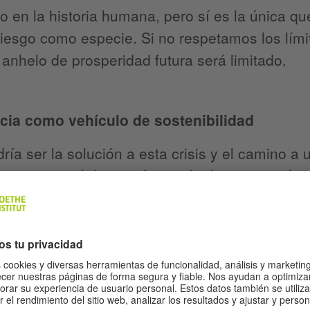
o en la historia humana, pero sí es la única qu
iesgo como especie. Si no respetamos los límit
 anhelo de prosperidad futura será limitado.
ia como vehículo de sostenibilidad
ría ser la solución a esta crisis y el camino a
puesto es el de transformar la democracia form
ostenibilidad. De este modo, el interés común g
democrático-deliberativo generar decisiones par
a culminaría la distinción entre la democracia 
ducto.
dad con aspiraciones de sostenibilidad –que 