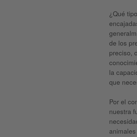
¿Qué tip
encajadas
generalm
de los pr
preciso, 
conocimie
la capaci
que neces
Por el co
nuestra f
necesidad
animales 