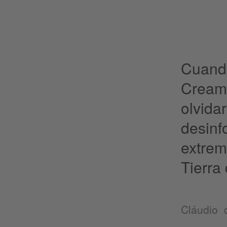
Cuando
Creamo
olvida
desinf
extrem
Tierra
Cláudio 