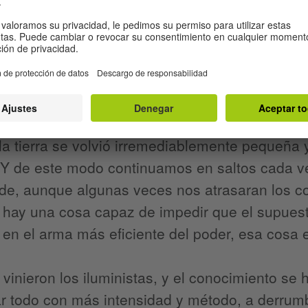
 religión
más de mil setecientos años después que Eras
encia de la Tierra, la flota de Fernando de Mag
vegación del planeta. El conocimiento comenzó
 la tierra se volvió irremediablemente pequeña
 Y de este modo continuamos en saltos cada v
e, aunque algunas veces nos atrasaran los conf
 hay una cosa capaz de impedir que el supuest
 en el arma más eficiente del poder, esa cosa e
vinieron los iluministas, y el conocimiento s
ar todo con más intensidad y método, a derru