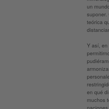
un mundo
suponer. 
teórica q
distanci
Y así, en
permitirn
pudiéram
armonizam
personale
restringi
en qué di
muchos te
naciones 