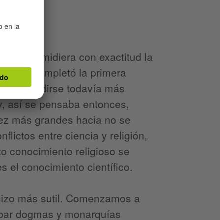
tótenes midiera con exactitud la
allanes completó la primera
 a expandirse todavía más
 y, así se pensaba entonces,
ez más grandes hacia no se
lictos entre ciencia y religión,
o conocimiento religioso se
s el conocimiento científico.
e hizo más sutil. Comenzamos a
mbar dogmas y monarquías