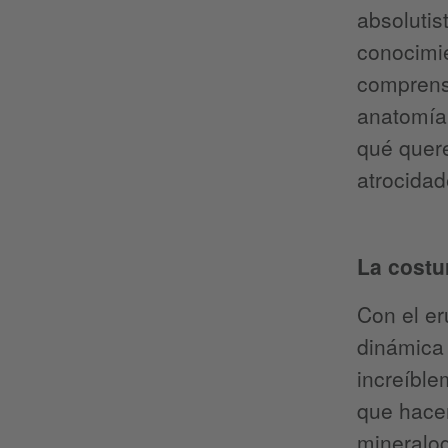
absolutis
conocimie
comprensi
anatomía 
qué quer
atrocida
La costu
Con el e
dinámica 
increíbl
que hacer
mineralog