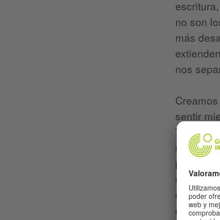
escritura
no son lo
más desar
extienden
nos sepa
Creamos 
sentir mi
Tenemos 
cultura, 
para la c
encontrar
carrera p
civilizac