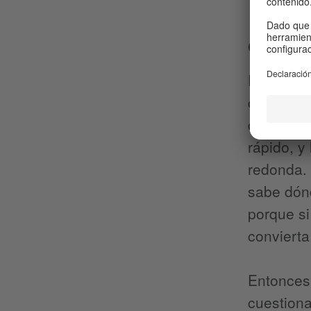
Ciencia y
En 1522, 
circunfer
circunna
rápido, y
redonda.
sabe dónd
porque si
convierta
Entonces 
cuestion