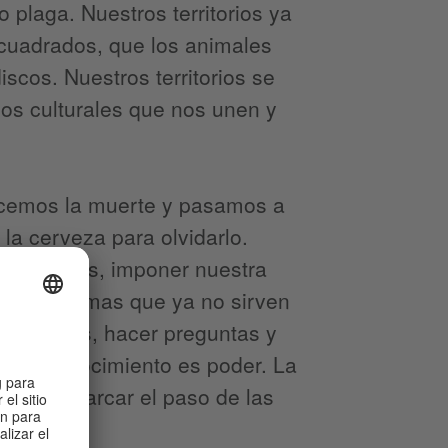
plaga. Nuestros territorios ya
 cuadrados, que los animales
scos. Nuestros territorios se
dos culturales que nos unen y
ocemos la muerte y pasamos a
 la cerveza para olvidarlo.
s recursos, imponer nuestra
Creamos armas que ya no sirven
saber más, hacer preguntas y
, el conocimiento es poder. La
dejó de marcar el paso de las