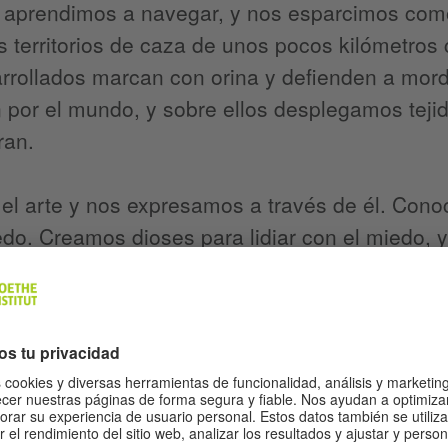
, aprendimos a navegar, y nos esparcimos como 
s territorios de caza de unos pocos kilómetros
rollados marcan con orina y defienden a mordi
 por el mundo, y sobre ellos desplegamos teji
ran.
el arte y nos expresamos a través de él. Con
edo. Creamos dioses para lidiar con el miedo, y
que superar a nuestros vecinos, conseguir má
conquistar más territorios, acumular riqueza. 
aza sino para la guerra. Siempre necesitamos 
 respuestas. Desde por lo menos doce mil años
or el conocimiento se intensificó y nunca más 
iones.