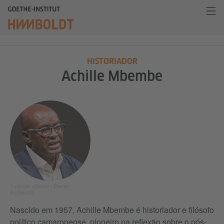
HISTORIADOR
Achille Mbembe
© picture alliance / Daniel
Bockwoldt
Nascido em 1957, Achille Mbembe é historiador e filósofo
político camaronense, pioneiro na reflexão sobre o pós-