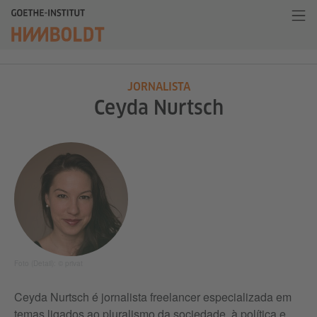
JORNALISTA
Ceyda Nurtsch
Foto (Detail): © privat
Ceyda Nurtsch é jornalista freelancer especializada em
temas ligados ao pluralismo da sociedade, à política e