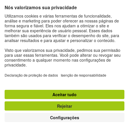
Expediente
Proteção de dados
Termos de uso
Proteção de dados
Outras publicações do Goethe-Institut
Zeitgeister
Gegenüber
Ruya
Jádu
#nofilter Alemanha sem filtro
© Goethe-Institut 2026