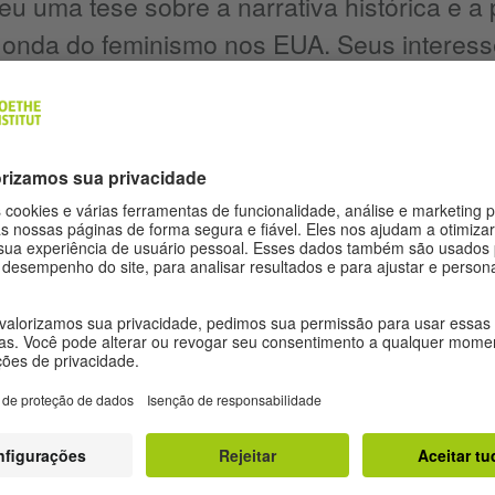
 uma tese sobre a narrativa histórica e a p
 onda do feminismo nos EUA. Seus interess
o movimento das mulheres, a teoria feminist
AUTORAS E AUTORES
onialismo
Expediente
Pr
Proteção de dados