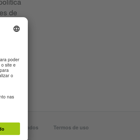
olítica
es de
a e a
oteção de dados
Termos de uso