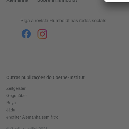
Siga a revista Humboldt nas redes sociais
Outras publicações do Goethe-Institut
Zeitgeister
Gegenüber
Ruya
Jádu
#nofilter Alemanha sem filtro
© Goethe-Institut 2026