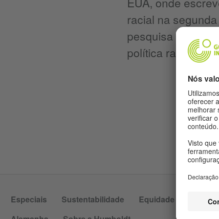
EUA, onde escreveu
racial na segunda
pesquisa incluem 
política racial.
Especiais
Sustentabilidade
Equidade
Pós-col
Alemanha
Sobre a Humboldt