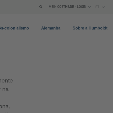
MEIN GOETHE.DE – LOGIN
PT
PORTUGU
s-colonialismo
Alemanha
Sobre a Humboldt
mente
r na
ona,