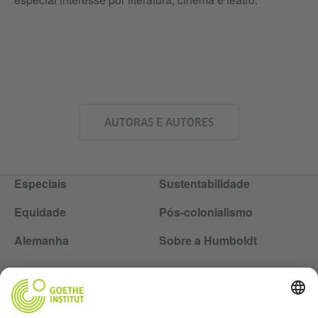
AUTORAS E AUTORES
Especiais
Sustentabilidade
Equidade
Pós-colonialismo
Alemanha
Sobre a Humboldt
Siga a revista Humboldt nas redes sociais