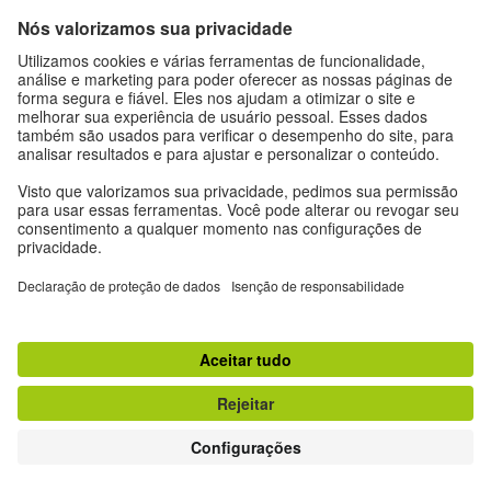
Expediente
Proteção de dados
Termos de uso
Proteção de dados
Outras publicações do Goethe-Institut
Zeitgeister
Gegenüber
Ruya
Jádu
#nofilter Alemanha sem filtro
© Goethe-Institut 2026