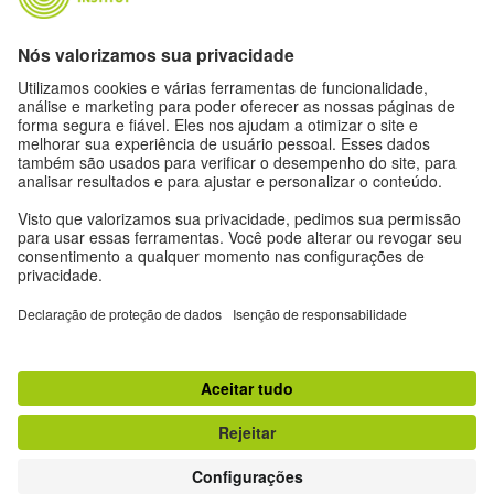
Expediente
Proteção de dados
Termos de uso
Proteção de dados
Outras publicações do Goethe-Institut
Zeitgeister
Gegenüber
Ruya
Jádu
#nofilter Alemanha sem filtro