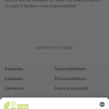
do lugar. E também a sua própria história!
AUTORAS E AUTORES
Especiais
Sustentabilidade
Equidade
Pós-colonialismo
Alemanha
Sobre a Humboldt
Siga a revista Humboldt nas redes sociais