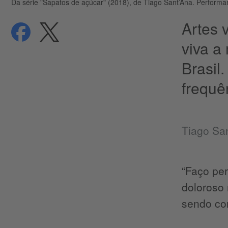
Da série "Sapatos de açúcar" (2018), de Tiago Sant’Ana. Perfor
Artes 
compartilhar
compartilhar
Proteção de dados
viva a
Brasil
frequê
Tiago Sa
“Faço pe
doloroso 
sendo co