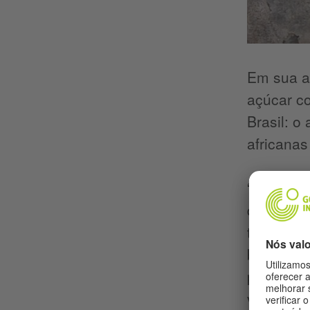
Em sua ar
açúcar c
Brasil: o
africanas
“Sempre t
que haja 
tenha aca
brasileir
pós-colon
vivemos e