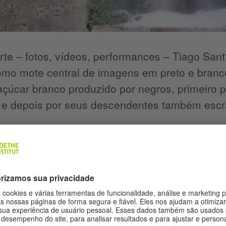
te – fotos, vídeos, performances – Tiago San
omo mote central de imagens em preto e branc
 açúcar branco produzido por negros, primeiro
 e depois por seus descendentes também escrav
ive sérios problemas com o termo ‘pós-colonial
um ‘pós’ – um tempo depois do colonialismo – 
bado. Essa expressão pode causar ruído na co
o no chat do Latitude sobre o assunto: “Será q
ialismo?”. Tiago Sant’Ana: “E sabemos que nã
m um ambiente que atualiza os sistemas colon