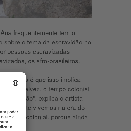
t'Ana frequentemente tem o
o sobre o tema da escravidão no
 por pessoas escravizadas
izados, os afro-brasileiros.
’. A razão é que isso implica
ou que, talvez, o tempo colonial
municação”, explica o artista
ue realmente vivemos na era do
o há pós-colonial, porque ainda
iais”.