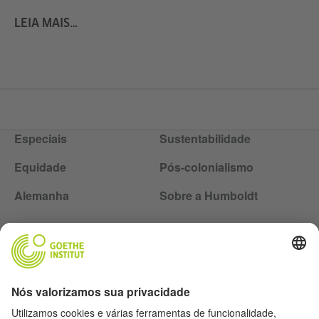
LEIA MAIS…
Especiais
Sustentabilidade
Equidade
Pós-colonialismo
Alemanha
Sobre a Humboldt
Siga a revista Humboldt nas redes sociais