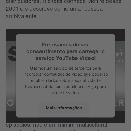
distribuidores. Ricketts conhece Meffire desde
2001 e o descreve como uma “pessoa
ambivalente”.
Precisamos do seu
consentimento para carregar o
serviço YouTube Video!
Usamos um serviço de terceiros para
incorporar conteúdos de vídeo que poderão
recolher dados sobre a sua atividade.
Reveja os detalhes e aceite o serviço para
ver este vídeo.
Essa ambivalência foi captada pelos roteiristas
Mais informações
de
, que, com seus sete
Sam – um saxão
episódios, não é um mimimi multicultural
Aceitar