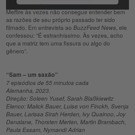
Samuel Meffire na preparação para o papel.
Meffire às vezes não consegue entender bem
Aceitar
as razões de seu próprio passado ter sido
filmado. Em entrevista ao
, ele
BuzzFeed News
confessou: “É estranhíssimo. Às vezes, acho
que a matriz tem uma fissura ou algo do
gênero”.
“Sam – um saxão”
7 episódios de 55 minutos cada
Alemanha, 2023.
Direção: Soleen Yusef, Sarah Blaßkiewitz
Elenco: Malick Bauer, Luise von Finckh, Svenja
Bauer, Larissa Sirah Herden, Ivy Quainoo, Joy
Denalane, Thorsten Merten, Martin Brambach,
Paula Essam, Nymandi Adrian