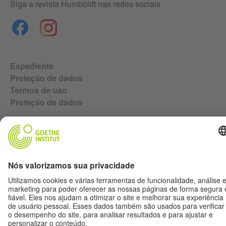
Siga a revista Humboldt nas redes sociais
Expediente
Proteção de dados
Termos de uso
Proteção de dados
Outras publicações do Goethe-Institut
Zeitgeister
Gegenüber
Ruya
Jádu
#nofilter Alemanha sem filtro