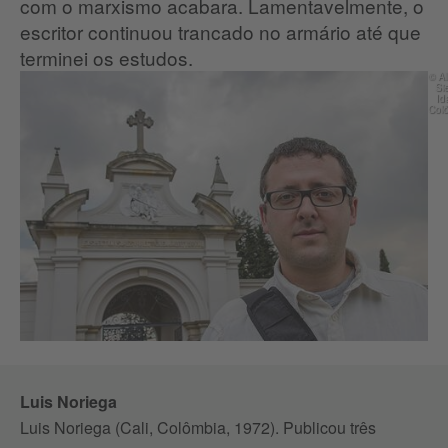
com o marxismo acabara. Lamentavelmente, o
escritor continuou trancado no armário até que
terminei os estudos.
© Al
Si
Id
Col
Luis Noriega
Luis Noriega (Cali, Colômbia, 1972). Publicou três