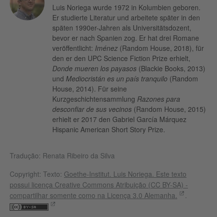
Luis Noriega wurde 1972 in Kolumbien geboren.
Er studierte Literatur und arbeitete später in den
späten 1990er-Jahren als Universitätsdozent,
bevor er nach Spanien zog. Er hat drei Romane
veröffentlicht:
Iménez
(Random House, 2018), für
den er den UPC Science Fiction Prize erhielt,
Donde mueren los payasos
(Blackie Books, 2013)
und
Mediocristán es un país tranquilo
(Random
House, 2014). Für seine
Kurzgeschichtensammlung
Razones para
desconfiar de sus vecinos
(Random House, 2015)
erhielt er 2017 den Gabriel García Márquez
Hispanic American Short Story Prize.
Tradução: Renata Ribeiro da Silva
Copyright: Texto:
Goethe-Institut. Luis Noriega. Este texto
possui licença
Creative Commons Atribuição (CC BY-SA) -
compartilhar somente como na Licença 3.0 Alemanha.
.