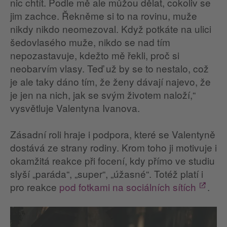
nic chtít. Podle mě ale můžou dělat, cokoliv se
jim zachce. Řekněme si to na rovinu, muže
nikdy nikdo neomezoval. Když potkáte na ulici
šedovlasého muže, nikdo se nad tím
nepozastavuje, kdežto mě řekli, proč si
neobarvím vlasy. Teď už by se to nestalo, což
je ale taky dáno tím, že ženy dávají najevo, že
je jen na nich, jak se svým životem naloží,“
vysvětluje Valentyna Ivanova.
Zásadní roli hraje i podpora, které se Valentyně
dostává ze strany rodiny. Krom toho ji motivuje i
okamžitá reakce při focení, kdy přímo ve studiu
slyší „paráda“, „super“, „úžasné“. Totéž platí i
pro reakce
pod fotkami na sociálních sítích
.