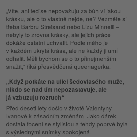
„Víte, ani teď se nepovažuju za bůh ví jakou
krásku, ale o to vlastně nejde, ne? Vezměte si
třeba Barbru Streisand nebo Lizu Minnelli –
nebyly to zrovna krásky, ale jejich práce
dokáže ostatní uchvátit. Podle mého je
v každém ukrytá krása, ale ne každý ji umí
odhalit. Měli bychom se o to přinejmenším
snažit,“ říká přesvědčená queenagerka.
„Když potkáte na ulici šedovlasého muže,
nikdo se nad tím nepozastavuje, ale
já vzbuzuju rozruch“
Před deseti lety došlo v životě Valentyny
Ivanové k zásadním změnám. Jako dárek
dostala focení se stylistou a tehdy poprvé byla
s výslednými snímky spokojená.