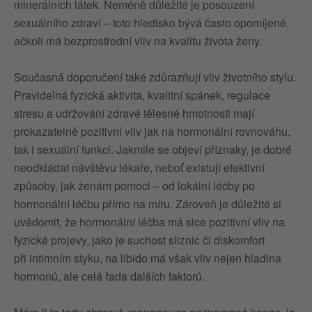
minerálních látek. Neméně důležité je posouzení
sexuálního zdraví – toto hledisko bývá často opomíjené,
ačkoli má bezprostřední vliv na kvalitu života ženy.
Současná doporučení také zdůrazňují vliv životního stylu.
Pravidelná fyzická aktivita, kvalitní spánek, regulace
stresu a udržování zdravé tělesné hmotnosti mají
prokazatelně pozitivní vliv jak na hormonální rovnováhu,
tak i sexuální funkci. Jakmile se objeví příznaky, je dobré
neodkládat návštěvu lékaře, neboť existují efektivní
způsoby, jak ženám pomoci – od lokální léčby po
hormonální léčbu přímo na míru. Zároveň je důležité si
uvědomit, že hormonální léčba má sice pozitivní vliv na
fyzické projevy, jako je suchost sliznic či diskomfort
při intimním styku, na libido má však vliv nejen hladina
hormonů, ale celá řada dalších faktorů.