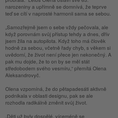
narozeniny a upřímně se domnívá, že teprve
teď se cítí v naprosté harmonii sama se sebou.
„Samozřejmě jsem o sebe vždy pečovala, ale
když porovnám svůj přístup tehdy a dnes, dřív
jsem žila na autopilota. Když toho má člověk
hodně za sebou, včetně řady chyb, s věkem si
uvědomí, že život není přece jen nekonečný. A
pak mu dojde, že to on by se měl stát
středobodem svého vesmíru,“ přemítá Olena
Aleksandrovyč.
Olena vzpomíná, že do pětapadesáti aktivně
podnikala v oblasti designu, pak se ale
rozhodla radikálně změnit svůj život.
„Děti už byly dospělé, víceméně se