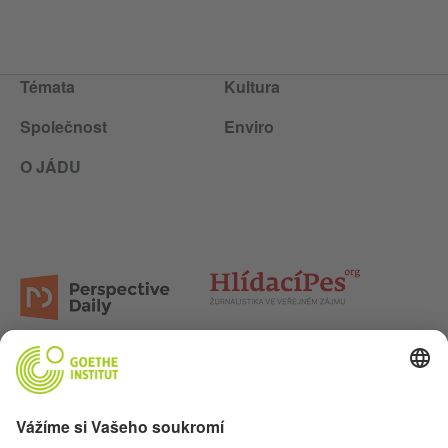
Témata
Kultura
Společnost
Enviro
O JÁDU