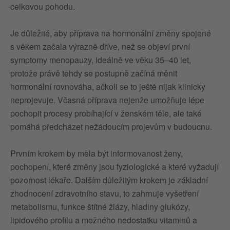
celkovou pohodu.
Je důležité, aby příprava na hormonální změny spojené
s věkem začala výrazně dříve, než se objeví první
symptomy menopauzy, ideálně ve věku 35–40 let,
protože právě tehdy se postupně začíná měnit
hormonální rovnováha, ačkoli se to ještě nijak klinicky
neprojevuje. Včasná příprava nejenže umožňuje lépe
pochopit procesy probíhající v ženském těle, ale také
pomáhá předcházet nežádoucím projevům v budoucnu.
Prvním krokem by měla být informovanost ženy,
pochopení, které změny jsou fyziologické a které vyžadují
pozornost lékaře. Dalším důležitým krokem je základní
zhodnocení zdravotního stavu, to zahrnuje vyšetření
metabolismu, funkce štítné žlázy, hladiny glukózy,
lipidového profilu a možného nedostatku vitaminů a