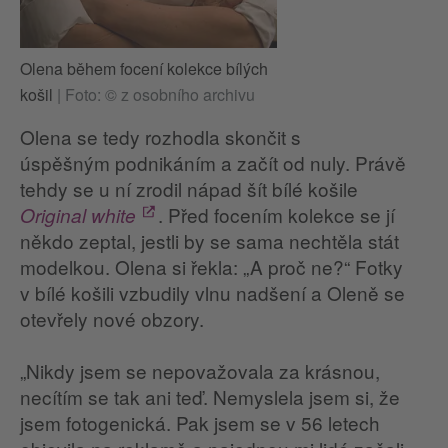
Olena během focení kolekce bílých
košil
|
Foto: © z osobního archivu
Olena se tedy rozhodla skončit s
úspěšným podnikáním a začít od nuly. Právě
tehdy se u ní zrodil nápad šít bílé košile
. Před focením kolekce se jí
Original white
někdo zeptal, jestli by se sama nechtěla stát
modelkou. Olena si řekla: „A proč ne?“ Fotky
v bílé košili vzbudily vlnu nadšení a Oleně se
otevřely nové obzory.
„Nikdy jsem se nepovažovala za krásnou,
necítím se tak ani teď. Nemyslela jsem si, že
jsem fotogenická. Pak jsem se v 56 letech