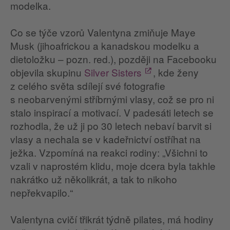
modelka.
Co se týče vzorů Valentyna zmiňuje Maye
Musk (jihoafrickou a kanadskou modelku a
dietoložku – pozn. red.), později na Facebooku
objevila skupinu
Silver Sisters
, kde ženy
z celého světa sdílejí své fotografie
s neobarvenými stříbrnými vlasy, což se pro ni
stalo inspirací a motivací. V padesáti letech se
rozhodla, že už ji po 30 letech nebaví barvit si
vlasy a nechala se v kadeřnictví ostříhat na
ježka. Vzpomíná na reakci rodiny: „Všichni to
vzali v naprostém klidu, moje dcera byla takhle
nakrátko už několikrát, a tak to nikoho
nepřekvapilo.“
Valentyna cvičí třikrát týdně pilates, má hodiny