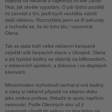
objevila na reklamě a najednou mi lidé začali
říkat, jak skvěle vypadám. O pár týdnů později
mi zavolali s tím, jestli bych nechtěla nafotit
další reklamu. Rozmýšlela jsem se tři sekundy
a rozhodla se, že do toho jdu,“ vzpomíná
Olena.
Tak se stala tváří velké reklamní kampaně
největší sítě čerpacích stanic v Ukrajině. Olena
a její typické šediny se objevily na billboardech,
v reklamních spotech, a dokonce i na displejích
kávovarů.
Mimochodem rozhodnutí nechat si své šediny
a vlasy si nebarvit připadá na stejnou dobu
jako změna profese, třebaže to spolu napřímo
nesouvisí. Podle Oleniných slov už ji
unavovalo chodit do salonu co dva týdny na