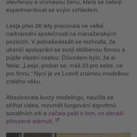
otevřenou a vnímavou ženu, která se nebojí
experimentovat se svým vzhledem.
Lesja přes 26 lety pracovala ve velké
nadnárodní společnosti na manažerských
pozicích. V jednašedesáti se rozhodla, že
ukončí spolupráci se svojí oblíbenou firmou a
půjde vlastní cestou. Důvodem bylo, že si
řekla: „Lesjo, prober se, máš žít pro sebe, ne
pro firmu.“ Nyní je ve Lvově známou modelkou
zralého věku.
Absolvovala kurzy modelingu, naučila se
stříhat videa, rozumět fungování algoritmů
sociálních sítí a
začala psát o tom, co obnáší
přirozené stárnutí.