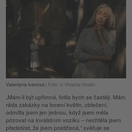
Valentyna Ivanova
|
Foto: © Victoria Hnativ
„Mám-li být upřímná, fotila bych se častěji. Mám
ráda zakázky na focení květin, oblečení,
odmítla jsem jen jednou, když jsem měla
pózovat na invalidním vozíku – nechtěla jsem
předstírat, že jsem postižená,“ svěřuje se