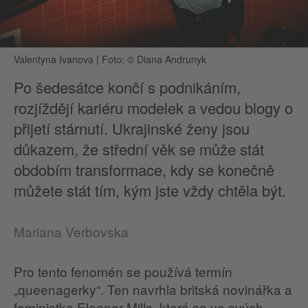
Valentyna Ivanova
|
Foto: © Diana Andrunyk
Po šedesátce končí s podnikáním,
rozjíždějí kariéru modelek a vedou blogy o
přijetí stárnutí. Ukrajinské ženy jsou
důkazem, že střední věk se může stát
obdobím transformace, kdy se konečně
můžete stát tím, kým jste vždy chtěla být.
Mariana Verbovska
Pro tento fenomén se používá termín
„queenagerky“. Ten navrhla britská novinářka a
feministka Eleanor Mills, která se ve svých