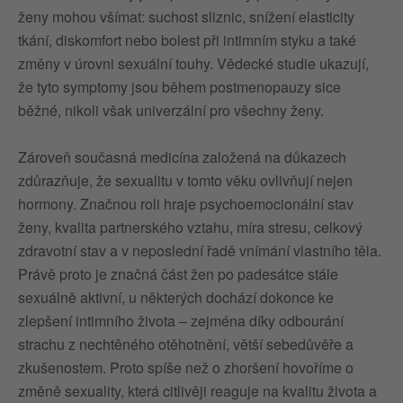
ženy mohou všímat: suchost sliznic, snížení elasticity
tkání, diskomfort nebo bolest při intimním styku a také
změny v úrovni sexuální touhy. Vědecké studie ukazují,
že tyto symptomy jsou během postmenopauzy sice
běžné, nikoli však univerzální pro všechny ženy.
Zároveň současná medicína založená na důkazech
zdůrazňuje, že sexualitu v tomto věku ovlivňují nejen
hormony. Značnou roli hraje psychoemocionální stav
ženy, kvalita partnerského vztahu, míra stresu, celkový
zdravotní stav a v neposlední řadě vnímání vlastního těla.
Právě proto je značná část žen po padesátce stále
sexuálně aktivní, u některých dochází dokonce ke
zlepšení intimního života – zejména díky odbourání
strachu z nechtěného otěhotnění, větší sebedůvěře a
zkušenostem. Proto spíše než o zhoršení hovoříme o
změně sexuality, která citlivěji reaguje na kvalitu života a