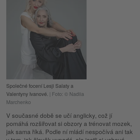
Společné focení Lesji Salaty a
Valentyny Ivanové.
|
Foto: © Nadiia
Marchenko
V současné době se učí anglicky, což jí
pomáhá rozšiřovat si obzory a trénovat mozek,
jak sama říká. Podle ní mládí nespočívá ani tak
v tom, jak člověk vypadá, ale jestli si uchová