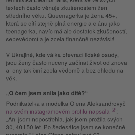
textech často věnuje zkušenostem žen
středního věku. Queenagerka je žena 45+,
která se cítí stejně plná energie a elánu jako
teenagerka, navíc má ale dostatek zkušeností,
sebevědomí a je zcela finančně nezávislá.
V Ukrajině, kde válka převrací lidské osudy,
jsou ženy často nuceny začínat život od znova
a ony tak činí zcela vědomě a bez ohledu na
věk.
„O čem jsem snila jako dítě?“
Podnikatelka a modelka Olena Aleksandrovyč
na svém instagramovém profilu napsala
:
„Ani jsem nepostřehla, jak jsem prožila svých
30, 40 i 50 let. Po šedesátce jsem se konečně
probrala.“ Letos Olena oslaví své 63.