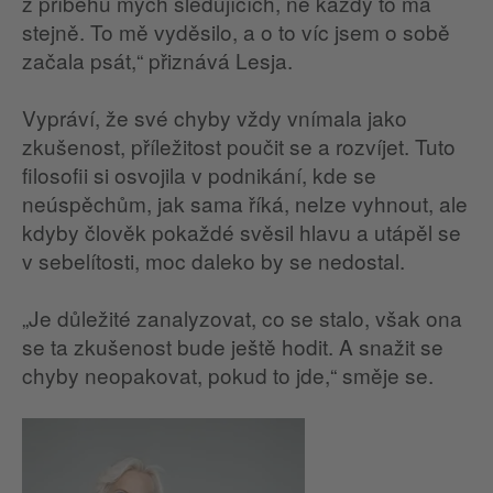
z příběhů mých sledujících, ne každý to má
stejně. To mě vyděsilo, a o to víc jsem o sobě
začala psát,“ přiznává Lesja.
Vypráví, že své chyby vždy vnímala jako
zkušenost, příležitost poučit se a rozvíjet. Tuto
filosofii si osvojila v podnikání, kde se
neúspěchům, jak sama říká, nelze vyhnout, ale
kdyby člověk pokaždé svěsil hlavu a utápěl se
v sebelítosti, moc daleko by se nedostal.
„Je důležité zanalyzovat, co se stalo, však ona
se ta zkušenost bude ještě hodit. A snažit se
chyby neopakovat, pokud to jde,“ směje se.