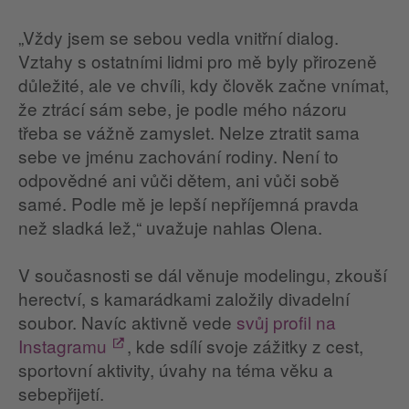
„Vždy jsem se sebou vedla vnitřní dialog.
Vztahy s ostatními lidmi pro mě byly přirozeně
důležité, ale ve chvíli, kdy člověk začne vnímat,
že ztrácí sám sebe, je podle mého názoru
třeba se vážně zamyslet. Nelze ztratit sama
sebe ve jménu zachování rodiny. Není to
odpovědné ani vůči dětem, ani vůči sobě
samé. Podle mě je lepší nepříjemná pravda
než sladká lež,“ uvažuje nahlas Olena.
V současnosti se dál věnuje modelingu, zkouší
herectví, s kamarádkami založily divadelní
soubor. Navíc aktivně vede
svůj profil na
Instagramu
, kde sdílí svoje zážitky z cest,
sportovní aktivity, úvahy na téma věku a
sebepřijetí.