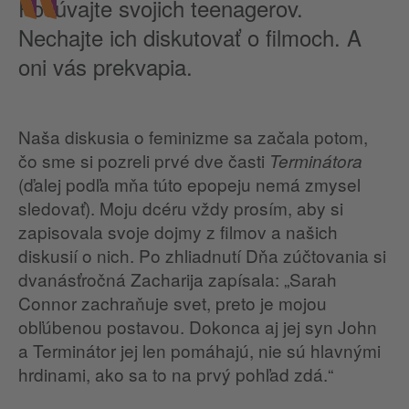
Počúvajte svojich teenagerov.
Nechajte ich diskutovať o filmoch. A
oni vás prekvapia.
Naša diskusia o feminizme sa začala potom,
čo sme si pozreli prvé dve časti
Terminátora
(ďalej podľa mňa túto epopeju nemá zmysel
sledovať). Moju dcéru vždy prosím, aby si
zapisovala svoje dojmy z filmov a našich
diskusií o nich. Po zhliadnutí Dňa zúčtovania si
dvanásťročná Zacharija zapísala: „Sarah
Connor zachraňuje svet, preto je mojou
obľúbenou postavou. Dokonca aj jej syn John
a Terminátor jej len pomáhajú, nie sú hlavnými
hrdinami, ako sa to na prvý pohľad zdá.“