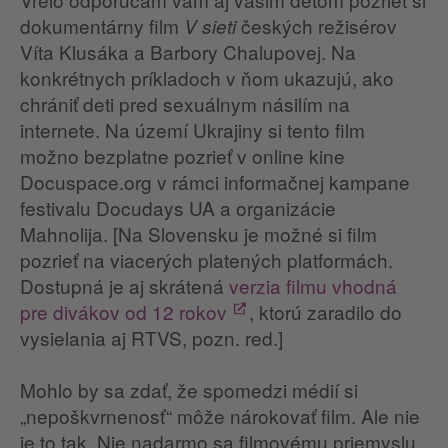
dokumentárny film
českých režisérov
V sieti
Víta Klusáka a Barbory Chalupovej. Na
konkrétnych príkladoch v ňom ukazujú, ako
chrániť deti pred sexuálnym násilím na
internete. Na území Ukrajiny si tento film
možno bezplatne pozrieť v online kine
Docuspace.org v rámci informačnej kampane
festivalu Docudays UA a organizácie
Mahnolija. [Na Slovensku je možné si film
pozrieť na viacerých platených platformách.
Dostupná je aj skrátená
verzia filmu vhodná
pre divákov od 12 rokov
, ktorú zaradilo do
vysielania aj RTVS, pozn. red.]
Mohlo by sa zdať, že spomedzi médií si
„nepoškvrnenosť“ môže nárokovať film. Ale nie
je to tak. Nie nadarmo sa filmovému priemyslu