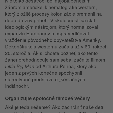
Niekoľko desaťročí bol najobľúbenejším
žánrom americkej kinematografie western,
ktorý zložité procesy kolonizácie premenil na
dobrodružný príbeh. V skutočnosti sa stal
ideologickým nástrojom, ktorý normalizoval
expanziu Európanov a ospravedlňoval
vraždenie pôvodného obyvateľstva Ameriky.
Dekonštrukcia westernu začala až v 60. rokoch
20. storočia. Ak si chcete pozrieť, ako tento
žáner prehodnocuje sám seba, začnite filmom
od Arthura Penna, ktorý ako
Little Big Man
jeden z prvých konečne spochybnil
stereotypnú predstavu o „krvilačných
Indiánoch“.
Organizujte spoločné filmové večery
Aké je teda riešenie? Ako zachrániť naše deti