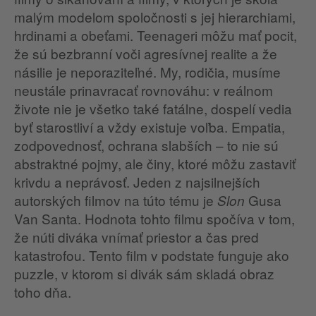
malým modelom spoločnosti s jej hierarchiami,
hrdinami a obeťami. Teenageri môžu mať pocit,
že sú bezbranní voči agresívnej realite a že
násilie je neporaziteľné. My, rodičia, musíme
neustále prinavracať rovnováhu: v reálnom
živote nie je všetko také fatálne, dospelí vedia
byť starostliví a vždy existuje voľba. Empatia,
zodpovednosť, ochrana slabších – to nie sú
abstraktné pojmy, ale činy, ktoré môžu zastaviť
krivdu a neprávosť. Jeden z najsilnejších
autorských filmov na túto tému je
Gusa
Slon
Van Santa. Hodnota tohto filmu spočíva v tom,
že núti diváka vnímať priestor a čas pred
katastrofou. Tento film v podstate funguje ako
puzzle, v ktorom si divák sám skladá obraz
toho dňa.