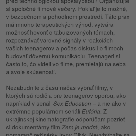
pred technologickou apokalypsou? Organizujte
si spoločné filmové večery. Pokiaľ je to možné,
v bezpečnom a pohodlnom prostredí. Táto prax
má mnoho terapeutických výhod: vytvára
možnosť hovoriť o tabuizovaných témach,
rozpoznávať varovné signály v reakciách
vašich teenagerov a počas diskusií o filmoch
budovať dôvernú komunikáciu. Teenageri si
často to, čo videli vo filme, premietajú na seba
a svoje skúsenosti.
Nezabudnite z času načas vybrať filmy, v
ktorých sú rodičia pre teenagerov oporou, ako
napríklad v seriáli
– a nie ako v
Sex Education
extrémne populárnom seriáli
. Z
Eufória
ukrajinskej kinematografie odporúčam pozrieť
si dokumentárny film
, ako
Zem je modrá
pomaranč režisérky Iryny Cilyk. Nevyhýbajte sa