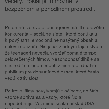
večery. Pokiaľ je to možné, v
bezpečnom a pohodlnom prostredí.
Po druhé, vo svete teenagerov má film dravého
konkurenta – sociálne siete, ktoré ponúkajú
klipový strih, emocionálne nasýtený obsah a
nulovú cenzúru. Nie je už žiadnym tajomstvom,
že teenageri nevedia vydržať pomalé tempo
celovečerných filmov. Neschopnosť dlhšie sa
sústrediť na jeden príbeh z nich robí ideálne
publikum pre dopamínové pasce, ktoré často
vedú k závislosti.
Po tretie, filmy nevytvárajú zločincov, no šíria
vzorce správania a vzory, ktoré ľudia
napodobňujú. Vezmime si ako príklad USA.