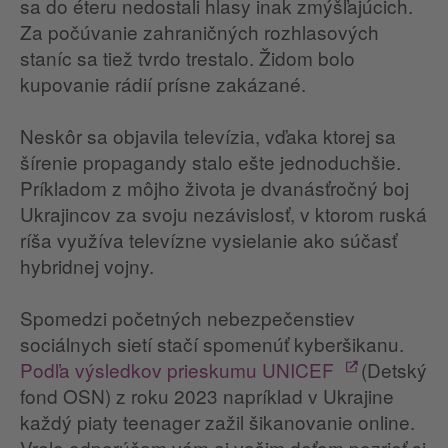
sa do éteru nedostali hlasy inak zmýšľajúcich.
Za počúvanie zahraničných rozhlasových
staníc sa tiež tvrdo trestalo. Židom bolo
kupovanie rádií prísne zakázané.
Neskôr sa objavila televízia, vďaka ktorej sa
šírenie propagandy stalo ešte jednoduchšie.
Príkladom z môjho života je dvanásťročný boj
Ukrajincov za svoju nezávislosť, v ktorom ruská
ríša využíva televízne vysielanie ako súčasť
hybridnej vojny.
Spomedzi početných nebezpečenstiev
sociálnych sietí stačí spomenúť kyberšikanu.
Podľa výsledkov prieskumu UNICEF
(Detský
fond OSN) z roku 2023 napríklad v Ukrajine
každý piaty teenager zažil šikanovanie online.
Vrelo odporúčam vám aj vašim deťom pozrieť si