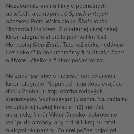
Nezabudnite ani na filmy o podnetných
učiteľoch, ako napríklad
Spolok mŕtvych
Petra Weira alebo
básnikov
Škola rocku
Richarda Linklatera. Z modernej ukrajinskej
kinematografie si určite pozrite film Kati
Hornostaj
. Táto režisérka nedávno
Stop Earth
tiež dokončila dokumentárny film
Stužka času
o živote učiteľov a žiakov počas vojny.
Na záver pár slov o motivačnom potenciáli
kinematografie. Napríklad moju dospievajúcu
dcéru Zachariju trápi otázka rodových
stereotypov. Vychovávam ju sama. Na začiatku
celoplošnej ruskej invázie môj manžel,
ukrajinský filmár Viktor Onysko, dobrovoľne
vstúpil do armády, aby bránil Ukrajinu pred
ruskými okupantmi. Zomrel počas bojov pri