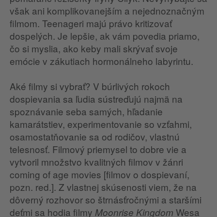
však ani komplikovanejším a nejednoznačným
filmom. Teenageri majú právo kritizovať
dospelých. Je lepšie, ak vám povedia priamo,
čo si myslia, ako keby mali skrývať svoje
emócie v zákutiach hormonálneho labyrintu.
Aké filmy si vybrať? V búrlivých rokoch
dospievania sa ľudia sústreďujú najmä na
spoznávanie seba samých, hľadanie
kamarátstiev, experimentovanie so vzťahmi,
osamostatňovanie sa od rodičov, vlastnú
telesnosť. Filmový priemysel to dobre vie a
vytvoril množstvo kvalitných filmov v žánri
coming of age movies [filmov o dospievaní,
pozn. red.]. Z vlastnej skúsenosti viem, že na
dôverný rozhovor so štrnásťročnými a staršími
deťmi sa hodia filmy
Wesa
Moonrise Kingdom