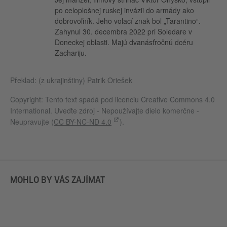
po celoplošnej ruskej invázii do armády ako
dobrovoľník. Jeho volací znak bol „Tarantino“.
Zahynul 30. decembra 2022 pri Soledare v
Doneckej oblasti. Majú dvanásťročnú dcéru
Zachariju.
Překlad: (z ukrajinštiny) Patrik Oriešek
Copyright: Tento text spadá pod licenciu Creative Commons 4.0
International. Uveďte zdroj - Nepoužívajte dielo komerčne -
Neupravujte (
CC BY-NC-ND 4.0
).
MOHLO BY VÁS ZAJÍMAT