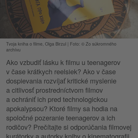
Tvoja kniha o filme, Olga Birzul
|
Foto: © Zo súkromného
archívu
Ako vzbudiť lásku k filmu u teenagerov
v čase krátkych reelsiek? Ako v čase
dospievania rozvíjať kritické myslenie
a citlivosť prostredníctvom filmov
a ochrániť ich pred technologickou
apokalypsou? Ktoré filmy sa hodia na
spoločné pozeranie teenagerov a ich
rodičov? Prečítajte si odporúčania filmovej
kurátorky a autorky knihy o kinematografii