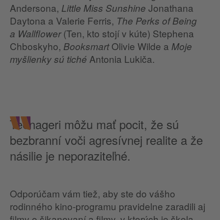
Andersona,
Jonathana
Little Miss Sunshine
Daytona a Valerie Ferris,
The Perks of Being
(Ten, kto stojí v kúte) Stephena
a Wallflower
Chboskyho,
Olivie Wilde a
Booksmart
Moje
Antonia Lukiča.
myšlienky sú tiché
Teenageri môžu mať pocit, že sú
bezbranní voči agresívnej realite a že
násilie je neporaziteľné.
Odporúčam vám tiež, aby ste do vášho
rodinného kino-programu pravidelne zaradili aj
filmy o šikanovaní a filmy, v ktorých je škola