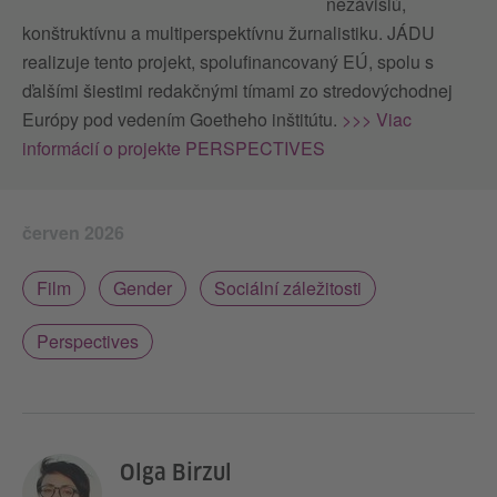
nezávislú,
konštruktívnu a multiperspektívnu žurnalistiku. JÁDU
realizuje tento projekt, spolufinancovaný EÚ, spolu s
ďalšími šiestimi redakčnými tímami zo stredovýchodnej
Európy pod vedením Goetheho inštitútu.
>>> Viac
informácií o projekte PERSPECTIVES
červen 2026
Film
Gender
Sociální záležitosti
Perspectives
Olga Birzul