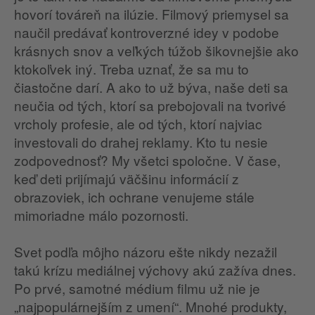
hovorí továreň na ilúzie. Filmový priemysel sa
naučil predávať kontroverzné idey v podobe
krásnych snov a veľkých túžob šikovnejšie ako
ktokoľvek iný. Treba uznať, že sa mu to
čiastočne darí. A ako to už býva, naše deti sa
neučia od tých, ktorí sa prebojovali na tvorivé
vrcholy profesie, ale od tých, ktorí najviac
investovali do drahej reklamy. Kto tu nesie
zodpovednosť? My všetci spoločne. V čase,
keď deti prijímajú väčšinu informácií z
obrazoviek, ich ochrane venujeme stále
mimoriadne málo pozornosti.
Svet podľa môjho názoru ešte nikdy nezažil
takú krízu mediálnej výchovy akú zažíva dnes.
Po prvé, samotné médium filmu už nie je
„najpopulárnejším z umení“. Mnohé produkty,