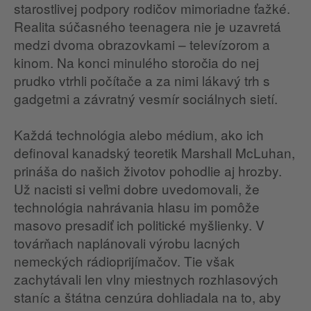
starostlivej podpory rodičov mimoriadne ťažké.
Realita súčasného teenagera nie je uzavretá
medzi dvoma obrazovkami – televízorom a
kinom. Na konci minulého storočia do nej
prudko vtrhli počítače a za nimi lákavý trh s
gadgetmi a závratný vesmír sociálnych sietí.
Každá technológia alebo médium, ako ich
definoval kanadský teoretik Marshall McLuhan,
prináša do našich životov pohodlie aj hrozby.
Už nacisti si veľmi dobre uvedomovali, že
technológia nahrávania hlasu im pomôže
masovo presadiť ich politické myšlienky. V
továrňach naplánovali výrobu lacných
nemeckých rádioprijímačov. Tie však
zachytávali len vlny miestnych rozhlasových
staníc a štátna cenzúra dohliadala na to, aby