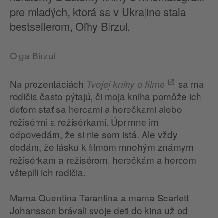
pre mladých, ktorá sa v Ukrajine stala
bestsellerom, Oľhy Birzul.
Olga Birzul
Na prezentáciách
sa ma
Tvojej knihy o filme
rodičia často pýtajú, či moja kniha pomôže ich
deťom stať sa hercami a herečkami alebo
režisérmi a režisérkami. Úprimne im
odpovedám, že si nie som istá. Ale vždy
dodám, že lásku k filmom mnohým známym
režisérkam a režisérom, herečkám a hercom
vštepili ich rodičia.
Mama Quentina Tarantina a mama Scarlett
Johansson brávali svoje deti do kina už od