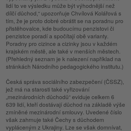
lidí to ve výsledku může být výhodnější než
dílčí důchod,“ upozorňuje Chvílová Kolářová s
tím, že je proto dobré obrátit se na poradnu pro
přistěhovalce, kde budoucímu penzistovi či
penzistce poradí a spočítají obě varianty.
Poradny pro cizince a cizinky jsou v každém
krajském městě, ale také v menších městech.
(Přehledný seznam je k nalezení například na
stránkách Národního pedagogického institutu.)
Česká správa sociálního zabezpečení (ČSSZ),
jež má na starosti také vyřizování
„mezinárodních důchodů“ eviduje celkem 6
639 lidí, kteří dostávají důchod na základě výše
zmíněné mezinárodní smlouvy. Uvedené číslo
však zahrnuje také Čechy s důchodem
vypláceným z Ukrajiny. Lze se však domnívat,