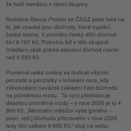
že tvoří menšinu v rámci skupiny.
Redakce
se ČSSZ ptala také na
Revue Prostor
to, jak vysoké jsou důchody, které vyplácí
česká strana. V průměru český dílčí důchod
činí 8 197 Kč. Polovina lidí v této skupině
(medián) však pobírá starobní důchod menší
než 5 553 Kč.
Poměrně velké změny se dočkali všichni
penzisté a penzistky v loňském roce, kdy
zákonodárci navázali základní část důchodu
na průměrnou mzdu. Ta nyní představuje
desetinu průměrné mzdy – v roce 2026 je to 4
900 Kč. „Minimální měsíční výše [plného –
pozn. red.] důchodu přiznaného v roce 2026
tedy činí celkem 9 800 Kč,“ stojí na webu