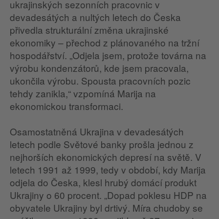
ukrajinských sezonních pracovnic v
devadesátých a nultých letech do Česka
přivedla strukturální změna ukrajinské
ekonomiky – přechod z plánovaného na tržní
hospodářství. „Odjela jsem, protože továrna na
výrobu kondenzátorů, kde jsem pracovala,
ukončila výrobu. Spousta pracovních pozic
tehdy zanikla,“ vzpomíná Marija na
ekonomickou transformaci.
Osamostatněná Ukrajina v devadesátých
letech podle Světové banky prošla jednou z
nejhorších ekonomických depresí na světě. V
letech 1991 až 1999, tedy v období, kdy Marija
odjela do Česka, klesl hrubý domácí produkt
Ukrajiny o 60 procent. „Dopad poklesu HDP na
obyvatele Ukrajiny byl drtivý. Míra chudoby se