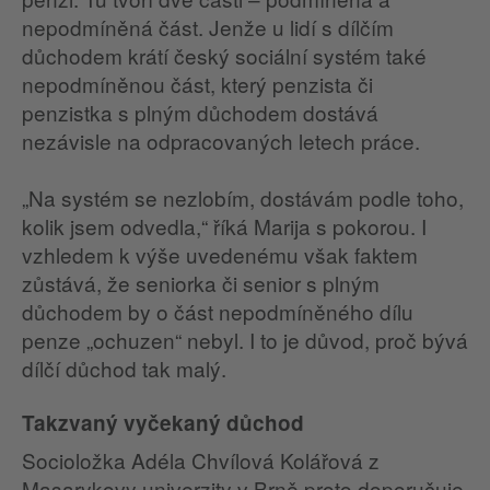
nepodmíněná část. Jenže u lidí s dílčím
důchodem krátí český sociální systém také
nepodmíněnou část, který penzista či
penzistka s plným důchodem dostává
nezávisle na odpracovaných letech práce.
„Na systém se nezlobím, dostávám podle toho,
kolik jsem odvedla,“ říká Marija s pokorou. I
vzhledem k výše uvedenému však faktem
zůstává, že seniorka či senior s plným
důchodem by o část nepodmíněného dílu
penze „ochuzen“ nebyl. I to je důvod, proč bývá
dílčí důchod tak malý.
Takzvaný vyčekaný důchod
Socioložka Adéla Chvílová Kolářová z
Masarykovy univerzity v Brně proto doporučuje