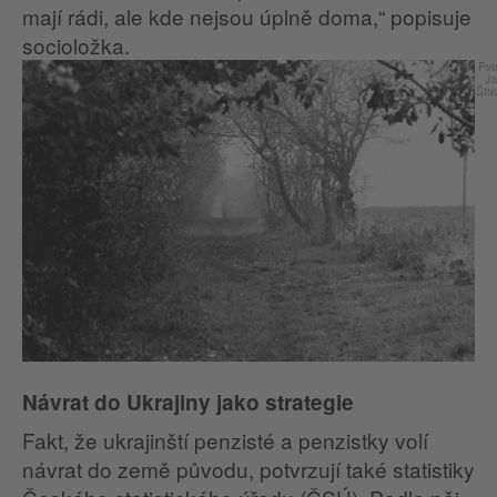
mají rádi, ale kde nejsou úplně doma,“ popisuje
socioložka.
Fot
Ja
Što
Návrat do Ukrajiny jako strategie
Fakt, že ukrajinští penzisté a penzistky volí
návrat do země původu, potvrzují také statistiky