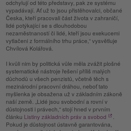
odchylují od této představy, pak ze systému
vypadávají. Ať už to jsou přistěhovalci, občané
Česka, kteří pracovali část života v zahraničí,
lidé potýkající se s dlouhodobou
nezaměstnaností či lidé, kteří jsou exekucemi
vytlačeni z formálního trhu práce,“ vysvětluje
Chvílová Kolářová.
I kvůli nim by politická vůle měla zvážit plošné
systematické nástroje řešení příliš malých
důchodů u všech penzistů, včetně těch s
mezinárodní pracovní dráhou, neboť tato
myšlenka je obsažena už v základním zákoně
naší země. „Lidé jsou svobodní a rovní v
důstojnosti i právech,“ stojí hned v prvním
článku
Listiny základních práv a svobod
.
Pokud je důstojnost ústavně garantována,