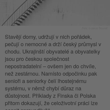
Foto: © Jakub Štourač
Stavějí domy, udržují v nich pořádek,
pečují o nemocné a drží český průmysl v
chodu. Ukrajinští obyvatelé a obyvatelky
jsou pro českou společnost
nepostradatelní – ovšem jen do chvíle,
než zestárnou. Namísto odpočinku pak
senioři a seniorky čelí lhostejnému
systému, v němž chybí důraz na
důstojnost. Příklady z Finska či Polska
přitom dokazují, že celoživotní práci lze