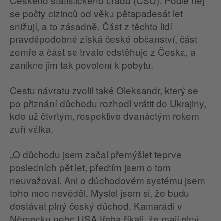
Českého statistického úřadu (ČSÚ). Podle něj
se počty cizinců od věku pětapadesát let
snižují, a to zásadně. Část z těchto lidí
pravděpodobně získá české občanství, část
zemře a část se trvale odstěhuje z Česka, a
zanikne jim tak povolení k pobytu.
Cestu návratu zvolil také Oleksandr, který se
po přiznání důchodu rozhodl vrátit do Ukrajiny,
kde už čtvrtým, respektive dvanáctým rokem
zuří válka.
„O důchodu jsem začal přemýšlet teprve
posledních pět let, předtím jsem o tom
neuvažoval. Ani o důchodovém systému jsem
toho moc nevěděl. Myslel jsem si, že budu
dostávat plný český důchod. Kamarádi v
Německu nebo USA třeba říkali, že mají plný