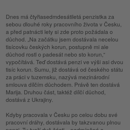
Dnes má čtyřiasedmdesátiletá penzistka za
sebou dlouhé roky pracovního života v Česku,
a před patnácti lety si zde proto požádala o
důchod. „Na začátku jsem dostávala necelou
tisícovku českých korun, postupně mi ale
důchod rostl o padesát nebo sto korun,“
vypočítává. Teď dostává penzi ve výši asi dvou
tisíc korun. Sumu, již dostává od českého státu
za práci v tuzemsku, nazývá mezinárodní
smlouva dílčím důchodem. Právě ten dostává
Marija. Druhou část, taktéž dílčí důchod,
dostává z Ukrajiny.
Kdyby pracovala v Česku po celou dobu své
pracovní dráhy, dostávala by takzvanou plnou
penzi. Tu tvoří dvě části – podmíněná a