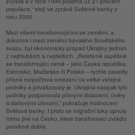
zvýšila a v roce 1999 postihla už 27 procent
populace,“ stojí ve zprávě Světové banky z
roku 2006.
Mezi všemi transformujícími se zeměmi, a
dokonce i mezi zeměmi bývalého Sovětského
svazu, byl ekonomický propad Ukrajiny jedním
z nejhlubších a nejdelších. „Relativně úspěšně
se transformující země – jako Česká republika,
Estonsko, Maďarsko či Polsko – rychle zavedly
přísná rozpočtová omezení na velké veřejné
podniky a privatizovaly je. Ukrajina naopak tyto
podniky podporovala přímými dotacemi, úvěry
a daňovými úlevami,“ pokračuje hodnocení
Světové banky. I proto se migrační toky upnuly
mimo jiné na Česko, které transformaci zvládlo
poměrně dobře.