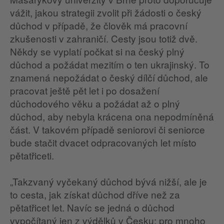
vážit, jakou strategii zvolit při žádosti o český
důchod v případě, že člověk má pracovní
zkušenosti v zahraničí. Cesty jsou totiž dvě.
Někdy se vyplatí počkat si na český plný
důchod a požádat mezitím o ten ukrajinský. To
znamená nepožádat o český dílčí důchod, ale
pracovat ještě pět let i po dosažení
důchodového věku a požádat až o plný
důchod, aby nebyla krácena ona nepodmíněná
část. V takovém případě seniorovi či seniorce
bude stačit dvacet odpracovaných let místo
pětatřiceti.
„Takzvaný vyčekaný důchod bývá nižší, ale je
to cesta, jak získat důchod dříve než za
pětatřicet let. Navíc se jedná o důchod
vypočítaný jen z výdělků v Česku; pro mnoho