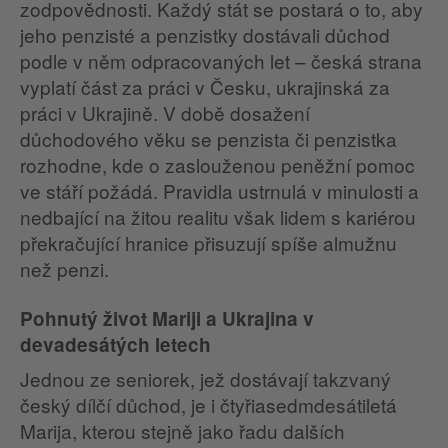
zodpovědnosti. Každý stát se postará o to, aby
jeho penzisté a penzistky dostávali důchod
podle v něm odpracovaných let – česká strana
vyplatí část za práci v Česku, ukrajinská za
práci v Ukrajině. V době dosažení
důchodového věku se penzista či penzistka
rozhodne, kde o zaslouženou peněžní pomoc
ve stáří požádá. Pravidla ustrnulá v minulosti a
nedbající na žitou realitu však lidem s kariérou
překračující hranice přisuzují spíše almužnu
než penzi.
Pohnutý život Mariji a Ukrajina v
devadesátých letech
Jednou ze seniorek, jež dostávají takzvaný
český dílčí důchod, je i čtyřiasedmdesátiletá
Marija, kterou stejně jako řadu dalších