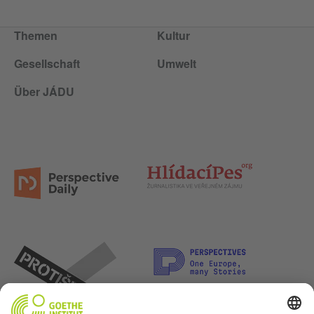
Themen
Kultur
Gesellschaft
Umwelt
Über JÁDU