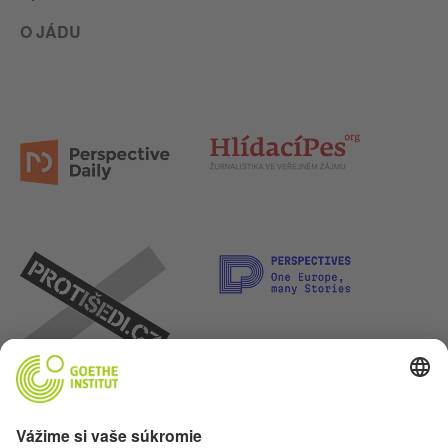
O JÁDU
Poďme sa priateliť. Sleduj nás na: