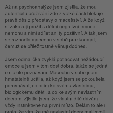
Až na psychoanalýze jsem zjistila, že mou
autenticitu prožívání zde z velké části blokuje
právě děs z představy o macešství. A že když
si zakazuji prožít s dětmi negativní emoce,
nemohu s nimi sdílet ani ty pozitivní. A tak jsem
se rozhodla macechu v sobě prozkoumat,
čemuž se příležitostně věnuji dodnes.
Jsem odmalička zvyklá potlačovat nežádoucí
emoce a jsem v tom dost dobrá, takže se jedná
o složité poznávání. Macechu v sobě jsem
hmatatelně ucítila, až když jsem se pokoušela
porovnávat, co cítím ke svému vlastnímu,
biologickému dítěti, a co ke svým nevlastním
dcerám. Zjistila jsem, že vlastní dítě dávám
vždy instinktivně na první místo. Dělám to ale i
proto, že vím, že mé nevlastní dcery mají svoji