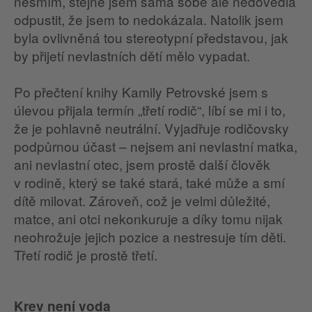
nesmím, stejně jsem sama sobě ale nedovedla
odpustit, že jsem to nedokázala. Natolik jsem
byla ovlivněná tou stereotypní představou, jak
by přijetí nevlastních dětí mělo vypadat.
Po přečtení knihy Kamily Petrovské jsem s
úlevou přijala termín „třetí rodič“, líbí se mi i to,
že je pohlavně neutrální. Vyjadřuje rodičovsky
podpůrnou účast – nejsem ani nevlastní matka,
ani nevlastní otec, jsem prostě další člověk
v rodině, který se také stará, také může a smí
dítě milovat. Zároveň, což je velmi důležité,
matce, ani otci nekonkuruje a díky tomu nijak
neohrožuje jejich pozice a nestresuje tím děti.
Třetí rodič je prostě třetí.
Krev není voda