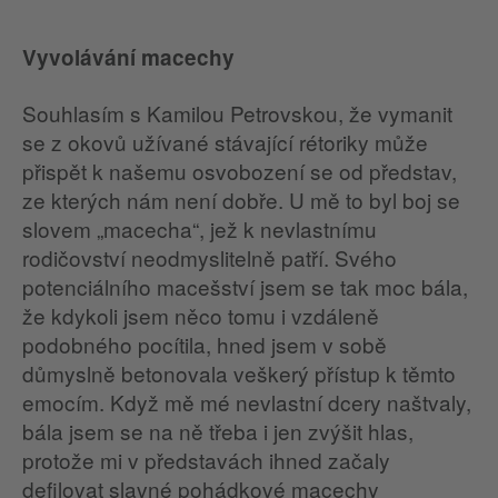
Vyvolávání macechy
Souhlasím s Kamilou Petrovskou, že vymanit
se z okovů užívané stávající rétoriky může
přispět k našemu osvobození se od představ,
ze kterých nám není dobře. U mě to byl boj se
slovem „macecha“, jež k nevlastnímu
rodičovství neodmyslitelně patří. Svého
potenciálního macešství jsem se tak moc bála,
že kdykoli jsem něco tomu i vzdáleně
podobného pocítila, hned jsem v sobě
důmyslně betonovala veškerý přístup k těmto
emocím. Když mě mé nevlastní dcery naštvaly,
bála jsem se na ně třeba i jen zvýšit hlas,
protože mi v představách ihned začaly
defilovat slavné pohádkové macechy