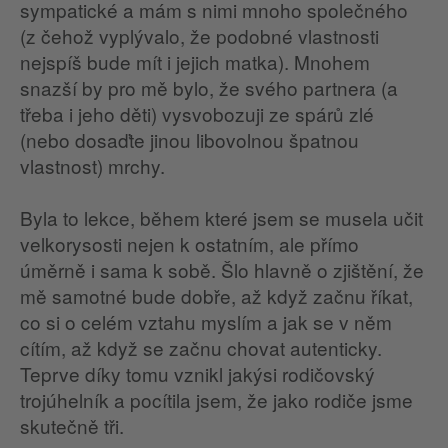
sympatické a mám s nimi mnoho společného
(z čehož vyplývalo, že podobné vlastnosti
nejspíš bude mít i jejich matka). Mnohem
snazší by pro mě bylo, že svého partnera (a
třeba i jeho děti) vysvobozuji ze spárů zlé
(nebo dosaďte jinou libovolnou špatnou
vlastnost) mrchy.
Byla to lekce, během které jsem se musela učit
velkorysosti nejen k ostatním, ale přímo
úměrně i sama k sobě. Šlo hlavně o zjištění, že
mě samotné bude dobře, až když začnu říkat,
co si o celém vztahu myslím a jak se v něm
cítím, až když se začnu chovat autenticky.
Teprve díky tomu vznikl jakýsi rodičovský
trojúhelník a pocítila jsem, že jako rodiče jsme
skutečně tři.