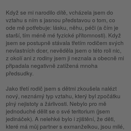
Když se mi narodilo dítě, vcházela jsem do
vztahu s ním s jasnou představou o tom, co
ode mě potřebuje: lásku, něhu, péči (a čím je
starší, tím méně mé fyzické přítomnosti). Když
jsem se postupně stávala třetím rodičem svých
nevlastních dcer, nevěděla jsem o této roli nic,
z okolí ani z rodiny jsem ji neznala a obecně mi
připadala negativně zatížená mnoha
předsudky.
Jako třetí rodič jsem s dětmi zkoušela nalézt
nový, neznámý typ vztahu, který byl zpočátku
plný nejistoty a žárlivosti. Nebylo pro mě
jednoduché dělit se o své teritorium (jsem
jedináček). A nelehké bylo i zjištění, že děti,
které má můj partner s exmanželkou, jsou milé,