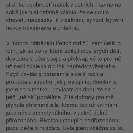
stránku osobností matek vlastních. I sama na
sobě jsem si ostatně všimla, že se umím
chovat „macešsky“ k vlastnímu synovi, bývám
někdy nevšímavá a chladná.
V mnoha příbězích třetích rodičů jsem četla o
tom, jak se ženy, které sdílejí otce svých dětí,
dovedou v péči spojit, a překvapivě to pro mě
už není zdaleka nic tak nepředstavitelného.
Když zavládla pandemie a celá rodina
propadala strachu, jak ji ustojíme, domluvila
jsem se s matkou nevlastních dcer, že se o
péči „nějak“ podělíme. Z té dohody pro mě
plynula ohromná síla, kterou teď už vnímám
jako něco archetypálního, vlastně úplně
přirozeného. Rivalita ustoupila nadřazenému
pudu péče o mláďata. Byla jsem vděčná za to,