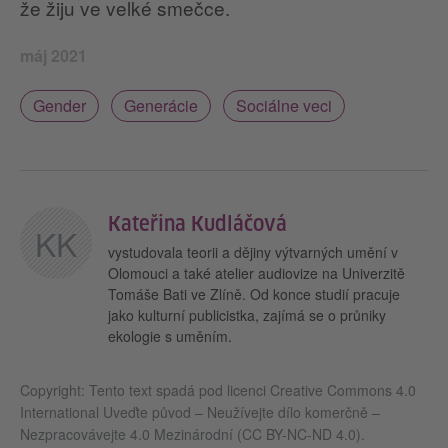
že žiju ve velké smečce.
máj 2021
Gender
Generácie
Sociálne veci
Kateřina Kudláčová
KK
vystudovala teorii a dějiny výtvarných umění v
Olomouci a také atelier audiovize na Univerzitě
Tomáše Bati ve Zlíně. Od konce studií pracuje
jako kulturní publicistka, zajímá se o průniky
ekologie s uměním.
Copyright: Tento text spadá pod licenci Creative Commons 4.0
International Uveďte původ – Neužívejte dílo komerčně –
Nezpracovávejte 4.0 Mezinárodní (CC BY-NC-ND 4.0).