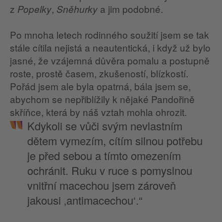
z
,
a jim podobné.
Popelky
Sněhurky
Po mnoha letech rodinného soužití jsem se tak
stále cítila nejistá a neautentická, i když už bylo
jasné, že vzájemná důvěra pomalu a postupně
roste, prostě časem, zkušeností, blízkostí.
Pořád jsem ale byla opatrná, bála jsem se,
abychom se nepřiblížily k nějaké Pandořině
skříňce, která by náš vztah mohla ohrozit.
Kdykoli se vůči svým nevlastním
dětem vymezím, cítím silnou potřebu
je před sebou a tímto omezením
ochránit. Ruku v ruce s pomyslnou
vnitřní macechou jsem zároveň
jakousi ‚antimacechou‘.“