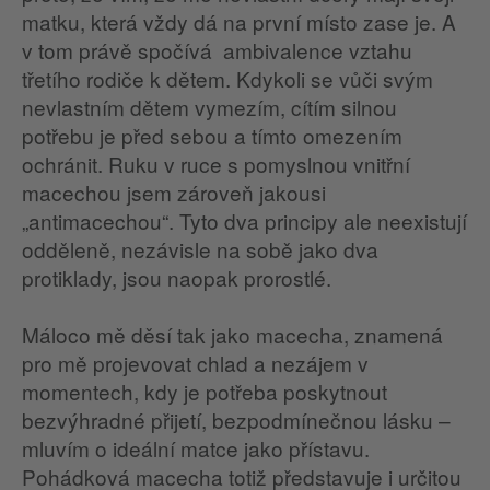
matku, která vždy dá na první místo zase je. A
v tom právě spočívá ambivalence vztahu
třetího rodiče k dětem. Kdykoli se vůči svým
nevlastním dětem vymezím, cítím silnou
potřebu je před sebou a tímto omezením
ochránit. Ruku v ruce s pomyslnou vnitřní
macechou jsem zároveň jakousi
„antimacechou“. Tyto dva principy ale neexistují
odděleně, nezávisle na sobě jako dva
protiklady, jsou naopak prorostlé.
Máloco mě děsí tak jako macecha, znamená
pro mě projevovat chlad a nezájem v
momentech, kdy je potřeba poskytnout
bezvýhradné přijetí, bezpodmínečnou lásku –
mluvím o ideální matce jako přístavu.
Pohádková macecha totiž představuje i určitou