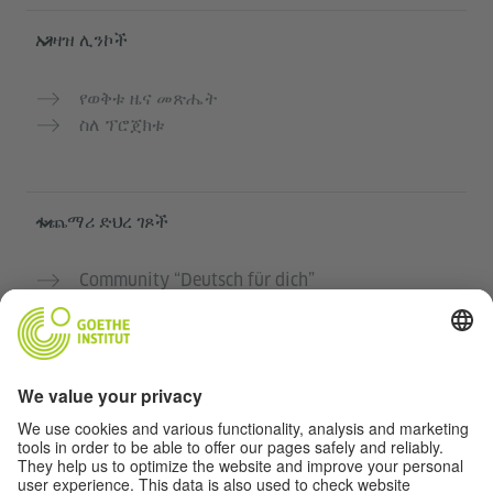
አገዛዝ ሊንኮች
የወቅቱ ዜና መጽሔት
ስለ ፕሮጀክቱ
ተጨማሪ ድህረ ገጾች
Community “Deutsch für dich”
የጀርመን ቋንቋን ነፃ ማስተላለፍ
የGoethe-Institut የጀርመን ቋንቋ ክፍሎች
የአስተማማኝ መድረክ „Deutschstunde“
ግላዊነት እና አንዳች እንቅስቃሴ የለሽ መዳረሻ