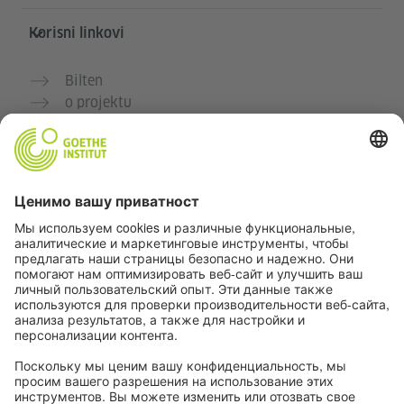
Korisni linkovi
Bilten
o projektu
Dodatne veb stranice
Zajednica „Deutsch für dich“
Vežbajte nemački besplatno
Kurse nemačkog jezika Goethe-Instituta
Portal za nastavnike „Deutschstunde“
Privatnost i pristupačnost