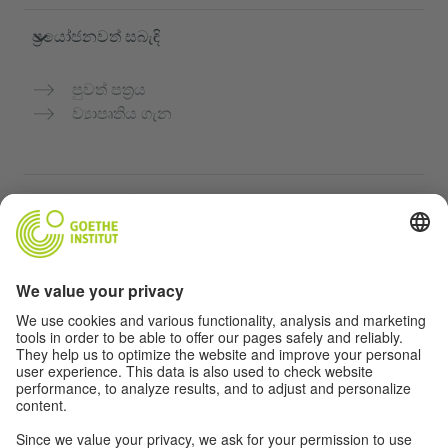
ප්‍රයෝජනවත් සබැඳි
පුවත් පත්‍රය
ව්‍යාපෘතිය ගැන
තවත් වෙබ්අඩවි
Community “Deutsch für dich”
ජර්මන් භාෂාව නොමිලේ පුහුණු කරන්න
ගෝතේ ආයතනයේ ජර්මන් භාෂා පාඨමාලා
ගුරුවරුන් සඳහා පෝර්ටලය "Deutschstunde"
රහස්‍යතා සහ ප්‍රවේශය