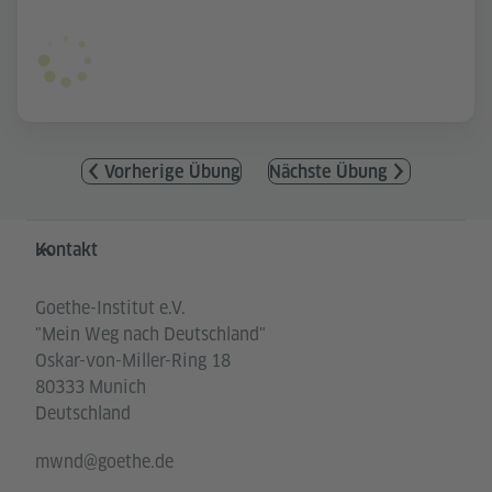
Vorherige Übung
Nächste Übung
Service- und Informationsbereich
Kontakt
Goethe-Institut e.V.
"Mein Weg nach Deutschland"
Oskar-von-Miller-Ring 18
80333 Munich
Deutschland
mwnd@goethe.de