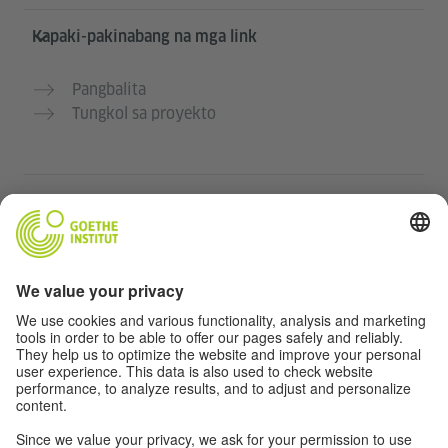
Kapaki-pakinabang na mga link
Pangbalita
Tungkol sa proyekto
Karagdagang mga website
Community “Deutsch für dich”
Magpraktis ng German nang libre
Mga kursong Aleman ng Goethe-Institut
Portal para sa mga guro “Deutschstunde”
Pribasiya at Pag-accessibilidad