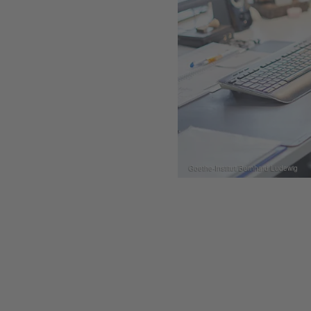
Goethe-Institut/Bernhard Ludewig