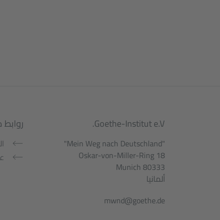
Service- und Informationsbereic
Goethe-Institut e.V.
روابط 
"Mein Weg nach Deutschland"
ال
Oskar-von-Miller-Ring 18
عن
80333 Munich
ألمانيا
mwnd@goethe.de