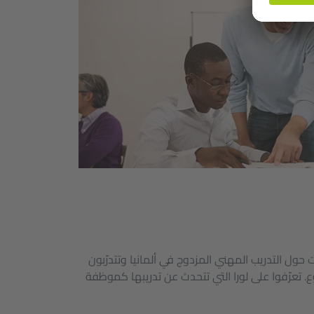
حول التدريب المهني المزدوج في ألمانيا وتتدرّبون
. تعرّفوا على لورا التي تتحدث عن تدريبها كموظفة