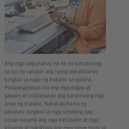
Goethe-Institut/Bernhard Ludewig
Ang mga pagsasanay na ito ay tumutulong
sa iyo na sanayin ang iyong bokabularyo
tungkol sa lugar ng trabaho sa opisina.
Pinapangalanan mo ang mga bagay at
gawain at inilalarawan ang karaniwang mga
araw ng trabaho. Nakakakuha ka ng
pananaw tungkol sa mga simpleng pag-
uusap kasama ang mga katrabaho at mga
kliyente at nakikilala ang mga taong mula sa