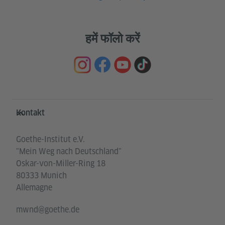
हमें फॉलो करें
Service- und Informationsbereich
Kontakt
Goethe-Institut e.V.
"Mein Weg nach Deutschland"
Oskar-von-Miller-Ring 18
80333 Munich
Allemagne
mwnd@goethe.de