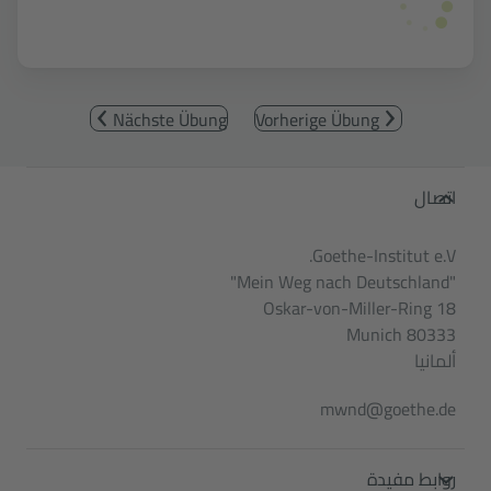
Nächste Übung
Vorherige Übung
Service- und Informationsbereic
اتصال
Goethe-Institut e.V.
"Mein Weg nach Deutschland"
Oskar-von-Miller-Ring 18
80333 Munich
ألمانيا
mwnd@goethe.de
روابط مفيدة