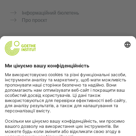
Інформаційний бюлетень
Про проєкт
Додаткові вебсайти
Community “Deutsch für dich”
Практикуйте німецьку безкоштовно
Курси німецької мови Goethe-Institut
Портал для вчителів «Deutschstunde»
Конфіденційність і доступність
Налаштування конфіденційності
Доступність