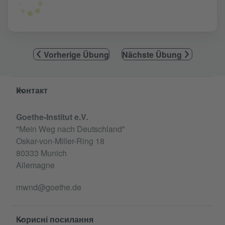
Vorherige Übung
Nächste Übung
Service- und Informationsbereich
Контакт
Goethe-Institut e.V.
"Mein Weg nach Deutschland"
Oskar-von-Miller-Ring 18
80333 Munich
Allemagne
mwnd@goethe.de
Корисні посилання