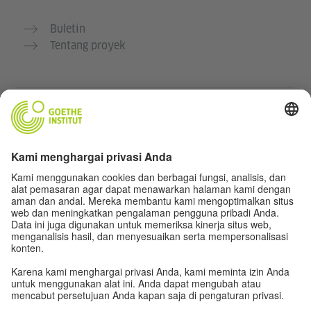
Buletin
Tentang proyek
Situs web lainnya
Komunitas „Deutsch für dich“
Latihan bahasa Jerman secara gratis
Kursus bahasa Jerman dari Goethe-Institut
Portal guru “Deutschstunde”
Privasi dan Aksesibilitas
Pengaturan privasi
Aksesibilitas