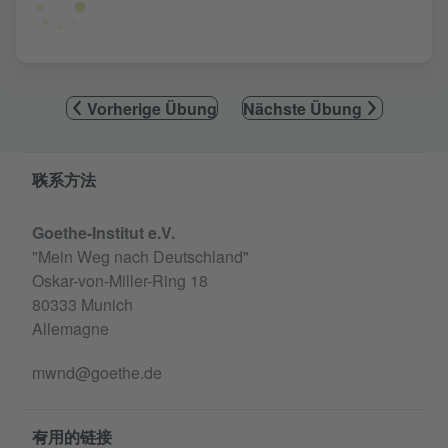
Vorherige Übung
Nächste Übung
Service- und Informationsbereich
联系方法
Goethe-Institut e.V.
"Mein Weg nach Deutschland"
Oskar-von-Miller-Ring 18
80333 Munich
Allemagne
mwnd@goethe.de
有用的链接