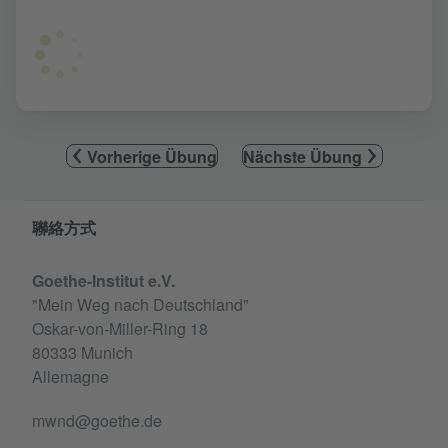
Vorherige Übung
Nächste Übung
Information and services
聯絡方式
Goethe-Institut e.V.
"Mein Weg nach Deutschland"
Oskar-von-Miller-Ring 18
80333 Munich
Allemagne
mwnd@goethe.de