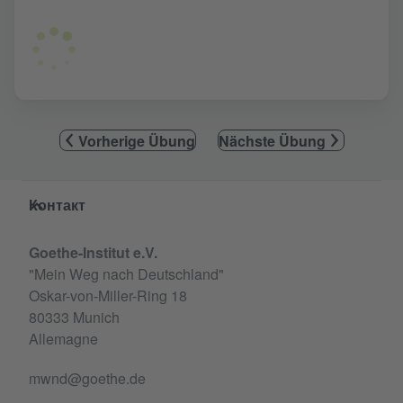
Vorherige Übung
Nächste Übung
Service- und Informationsbereich
Контакт
Goethe-Institut e.V.
"Mein Weg nach Deutschland"
Oskar-von-Miller-Ring 18
80333 Munich
Allemagne
mwnd@goethe.de