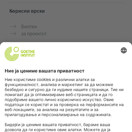
Корисни врски
Билтен
за проектот
Дополнителни веб-страници
Заедница „Германски јазик за тебе"
Вежбајте германски бесплатно
Курсеви по германски јазик на Goethe-Institut
Портал за наставници „Deutschstunde“
Приватност и пристапност