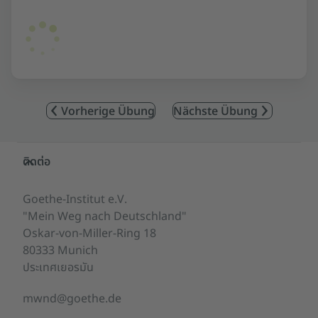
Vorherige Übung
Nächste Übung
Service- und Informationsbereich
ติดต่อ
Goethe-Institut e.V.
"Mein Weg nach Deutschland"
Oskar-von-Miller-Ring 18
80333 Munich
ประเทศเยอรมัน
mwnd@goethe.de