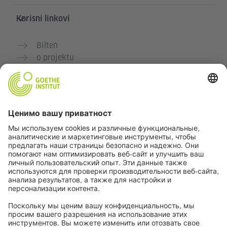
Korisni linkovi
Bilten
o projektu
Dodatne veb stranice
Zajednica „Deutsch für dich“
Vežbajte nemački besplatno
Kurse nemačkog jezika Goethe-Instituta
Portal za nastavnike „Deutschstunde“
Privatnost i pristupačnost