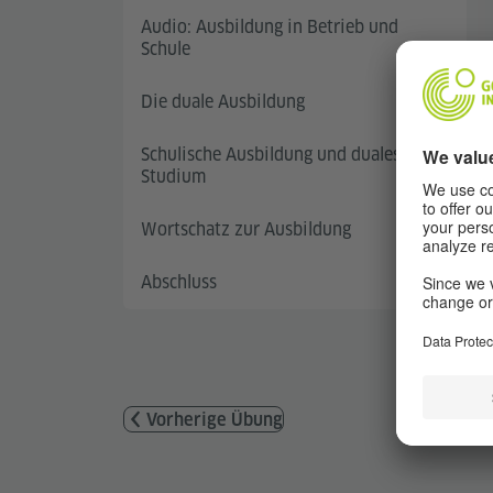
Audio: Ausbildung in Betrieb und
Schule
Die duale Ausbildung
Schulische Ausbildung und duales
Studium
Wortschatz zur Ausbildung
Abschluss
Vorherige Übung