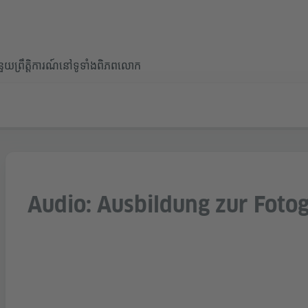
ំនួយ
ព្រឹត្តិការណ៍នៅទូទាំងពិភពលោក
Audio: Ausbildung zur Fotog