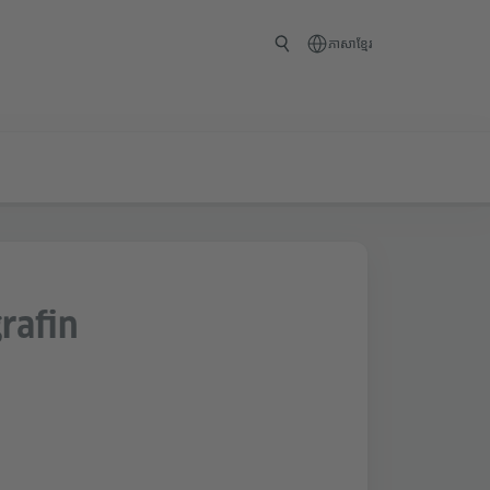
ភាសាខ្មែរ
rafin