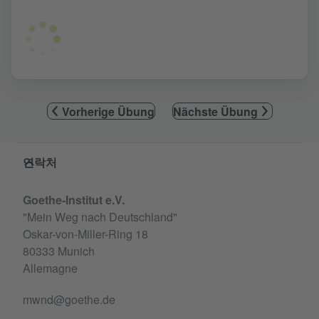
Vorherige Übung
Nächste Übung
Service- und Informationsbereich
연락처
Goethe-Institut e.V.
"Mein Weg nach Deutschland"
Oskar-von-Miller-Ring 18
80333 Munich
Allemagne
mwnd@goethe.de