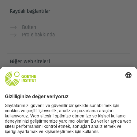
Faydalı bağlantılar
Bülten
Proje hakkında
Diğer web siteleri
Community „Deutsch für dich“
Ücretsiz Almanca pratiği yapın
Goethe-Institut’in Almanca kursları
Öğretmen portalı “Deutschstunde”
Gizlilik ve erişilebilirlik