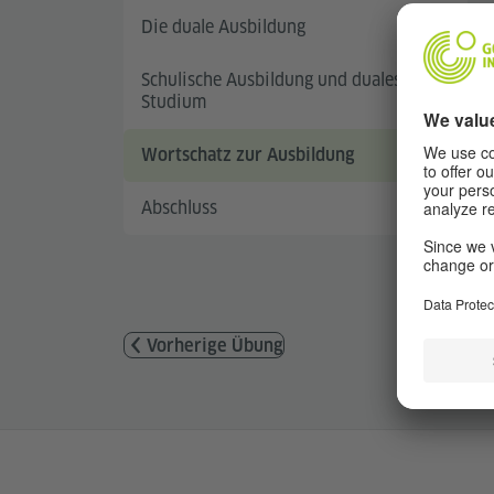
Die duale Ausbildung
Schulische Ausbildung und duales
Studium
Wortschatz zur Ausbildung
Abschluss
Vorherige Übung