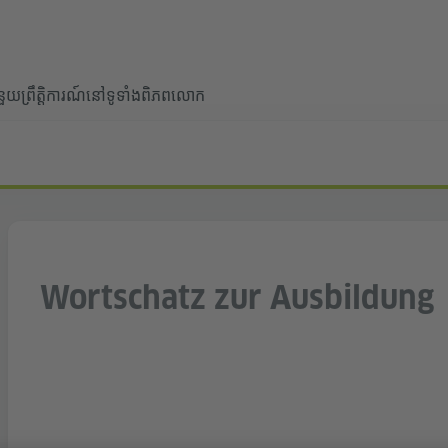
ំនួយ
ព្រឹត្តិការណ៍នៅទូទាំងពិភពលោក
Wortschatz zur Ausbildung