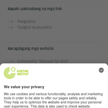
Kapaki-pakinabang na mga link
Pangbalita
Tungkol sa proyekto
Karagdagang mga website
Community “Deutsch für dich”
Magpraktis ng German nang libre
Mga kursong Aleman ng Goethe-Institut
Portal para sa mga guro “Deutschstunde”
Pribasiya at Pag-accessibilidad