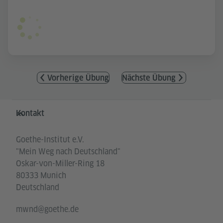
Vorherige Übung
Nächste Übung
Service- und Informationsbereich
Kontakt
Goethe-Institut e.V.
"Mein Weg nach Deutschland"
Oskar-von-Miller-Ring 18
80333 Munich
Deutschland
mwnd@goethe.de