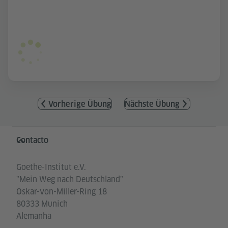
Vorherige Übung
Nächste Übung
Service- und Informationsbereich
Contacto
Goethe-Institut e.V.
"Mein Weg nach Deutschland"
Oskar-von-Miller-Ring 18
80333 Munich
Alemanha