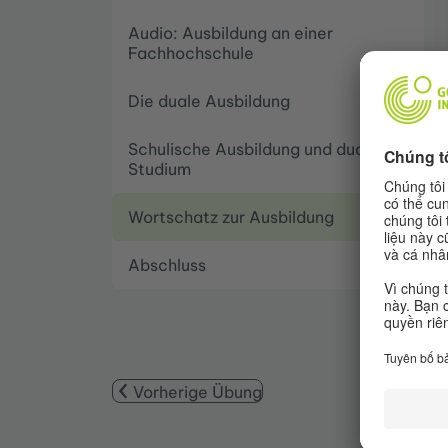
Audio: Ausbildung an einer
Fachhochschule
Die duale Ausbildung
Schulische Ausbildung und duales
Studium
Wortschatz zur Ausbildung
Abschluss
Vorherige Übung