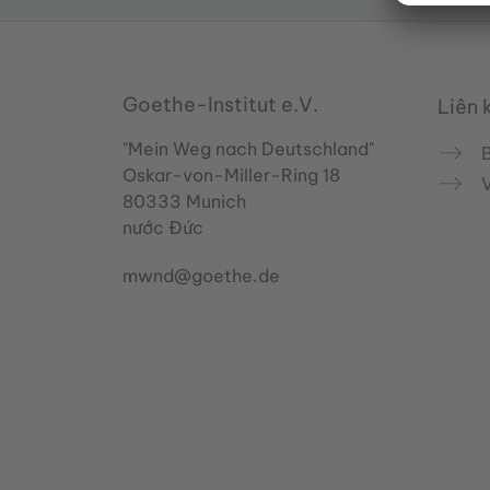
Goethe-Institut e.V.
Service- und Informationsbereich
Liên 
"Mein Weg nach Deutschland"
B
Oskar-von-Miller-Ring 18
80333 Munich
nước Đức
mwnd@goethe.de