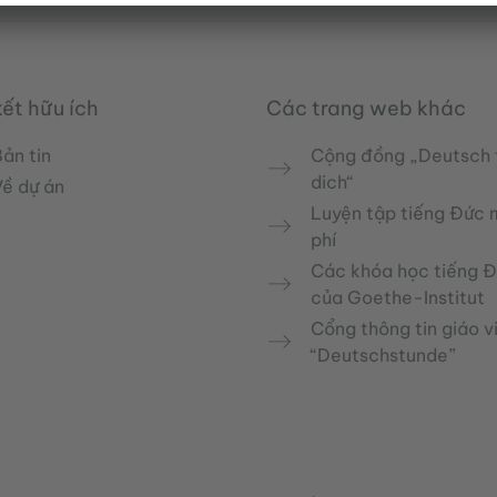
kết hữu ích
Các trang web khác
ản tin
Cộng đồng „Deutsch 
dich“
Về dự án
Luyện tập tiếng Đức 
phí
Các khóa học tiếng 
của Goethe-Institut
Cổng thông tin giáo v
“Deutschstunde”