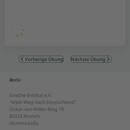
Vorherige Übung
Nächste Übung
Service- und Informationsbereich
ติดต่อ
Goethe-Institut e.V.
"Mein Weg nach Deutschland"
Oskar-von-Miller-Ring 18
80333 Munich
ประเทศเยอรมัน