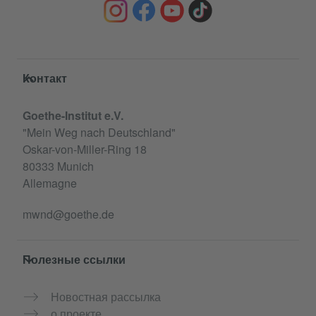
Service- und Informationsbereich
Контакт
Goethe-Institut e.V.
"Mein Weg nach Deutschland"
Oskar-von-Miller-Ring 18
80333 Munich
Allemagne
mwnd@goethe.de
Полезные ссылки
Новостная рассылка
о проекте