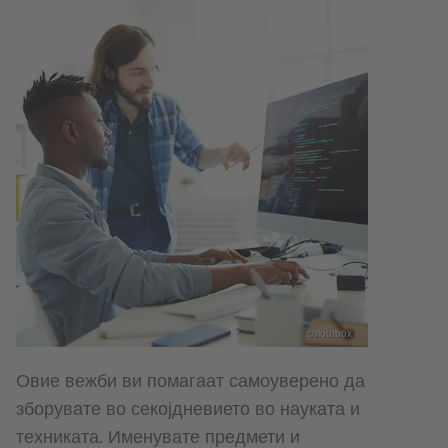
colourbox
Овие вежби ви помагаат самоуверено да
зборувате во секојдневието во науката и
техниката. Именувате предмети и