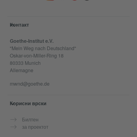
Service- und Informationsbereich
Контакт
Goethe-Institut e.V.
"Mein Weg nach Deutschland"
Oskar-von-Miller-Ring 18
80333 Munich
Allemagne
mwnd@goethe.de
Корисни врски
Билтен
за проектот